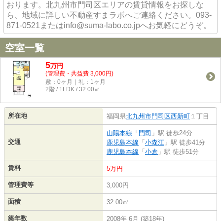
おります。北九州市門司区エリアの賃貸情報をお探しな
ら、地域に詳しい不動産すまラボへご連絡ください。093-
871-0521またはinfo@suma-labo.co.jpへお気軽にどうぞ。
空室一覧
5
万
円
(管理費・共益費 3,000円)
敷：0ヶ月｜礼：1ヶ月
2階 / 1LDK / 32.00㎡
所在地
福岡県
北九州市門司区
西新町
１丁目
山陽本線
「
門司
」駅 徒歩24分
交通
鹿児島本線
「
小森江
」駅 徒歩41分
鹿児島本線
「
小倉
」駅 徒歩51分
賃料
5万円
管理費等
3,000円
面積
32.00㎡
築年数
2008年 6月 (築18年)