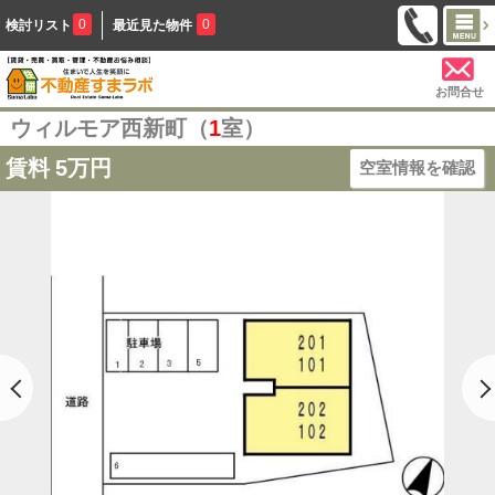
0
0
検討リスト
最近見た物件
お問合せ
ウィルモア西新町（
1
室）
賃料
5万円
空室情報を確認