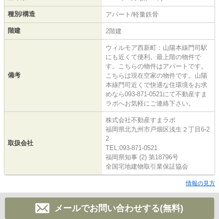
種別/構造
アパート/軽量鉄骨
階建
2階建
ウィルモア西新町：山陽本線門司駅
にも近くて便利。最上階の物件で
す。こちらの物件はアパートです。
備考
こちらは現在空家の物件です。山陽
本線門司近くで快適な住環境をお求
めなら093-871-0521にて不動産すま
ラボへお気軽にご連絡下さい。
株式会社不動産すまラボ
福岡県北九州市戸畑区浅生２丁目6-2
2
取扱会社
TEL:093-871-0521
福岡県知事 (2) 第18796号
全国宅地建物取引業保証協会
情報の見方
メールでお問い合わせする(無料)