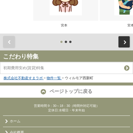
宮本
宮
前
こだわり特集
初期費用安め(賃貸)特集
株式会社不動産すまラボ
>
物件一覧
>
ウィルモア西新町
ページトップに戻る
営業時間:9：30～18：30（時間外対応可能）
定休日:水曜日・年末年始
ホーム
会社概要