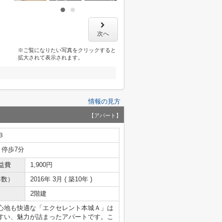
次へ
※ご覧になりたい写真をクリックすると
拡大されて表示されます。
情報の見方
【アパート】
３
 停歩7分
益費
1,900円
年数）
2016年 3月 ( 築10年 )
2階建
心地も快適な「エクセレント本城Ａ」は
すい、魅力が詰まったアパートです。こ