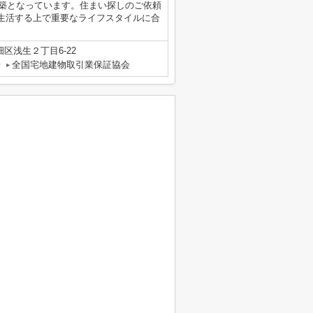
年築となっています。住まい探しのご依頼
co.jpまで。生活する上で重要なライフスタイルに合
区浅生２丁目6-22
号
全国宅地建物取引業保証協会