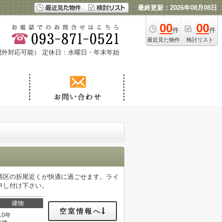
最終更新：2026年08月08日
00
00
件
件
最近見た物件
検討リスト
時間外対応可能）
定休日：水曜日・年末年始
西区の折尾近くが快適に過ごせます。ライ
お申し付け下さい。
建物
空室情報へ
10年