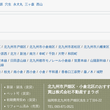
原
穴生
永犬丸
三ヶ森
西山
区
/
北九州市戸畑区
/
北九州市小倉南区
/
北九州市若松区
/
北九州市八幡東区
中原西
/
北方
/
新池
/
南方
/
幸町
/
千防
/
片野
/
和田町
豊本線
/
日田彦山線
/
北九州都市モノレール小倉線
/
筑豊本線
/
山陽新幹線
/
光線
前
/
枝光
/
南小倉
/
西小倉
/
小倉
/
平和通
/
香春口三萩野
/
藤ノ木
/
城野
北九州市戸畑区・小倉北区のおす
新築・築浅（賃貸）
買は株式会社不動産すまラボ
ペット可（賃貸）
初期費用安め（賃貸）
福岡県北九州市戸畑区浅生２丁目6-22
リフォーム済み（売買）
TEL:093-871-0521