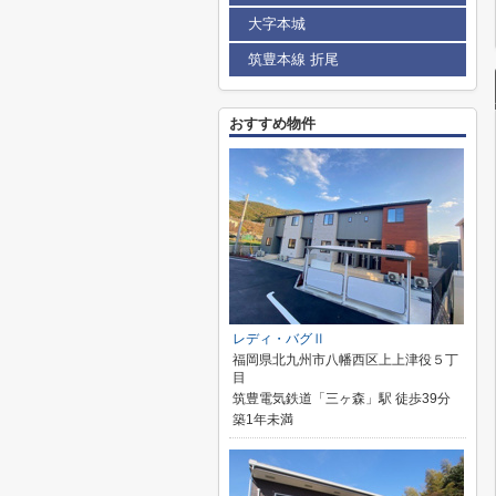
大字本城
筑豊本線 折尾
おすすめ物件
レディ・バグⅡ
福岡県北九州市八幡西区上上津役５丁
目
筑豊電気鉄道「三ヶ森」駅 徒歩39分
築1年未満