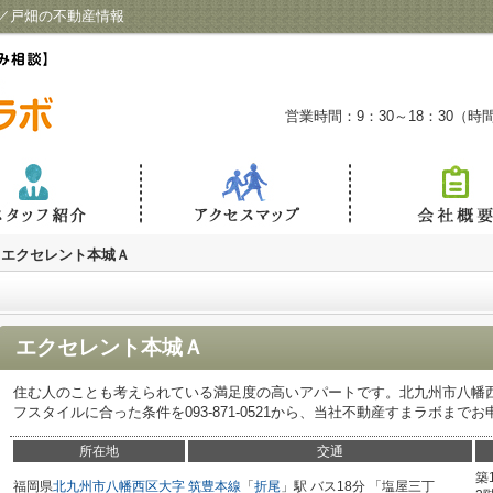
／戸畑の不動産情報
営業時間：9：30～18：30（
エクセレント本城Ａ
エクセレント本城Ａ
住む人のことも考えられている満足度の高いアパートです。北九州市八幡
フスタイルに合った条件を093-871-0521から、当社不動産すまラボまで
所在地
交通
築
福岡県
北九州市八幡西区
大字
筑豊本線
「
折尾
」駅 バス18分 「塩屋三丁