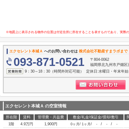
※地図上に表示される物件の位置は付近住所に所在することを表すものであり、実際
エクセレント本城Ａ
へのお問い合わせは
株式会社不動産すまラボまで
093-871-0521
〒804-0062
福岡県北九州市戸畑区浅
9：30～18：30（時間外対応可能） 定休日:水曜日・年末年始
エクセレント本城Ａ
の空室情報
所在階
賃料
管理費・共益費
敷金/礼金/保証金/償却/敷引
1階
4.9万円
1,900円
/
/
/
/
0ヶ月
1ヶ月
-
-
-