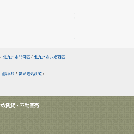
/
北九州市門司区
/
北九州市八幡西区
山陽本線
/
筑豊電気鉄道
/
すめ賃貸・不動産売