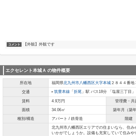
【外観】外観です
コメント
エクセレント本城Ａ
の物件概要
所在地
福岡県
北九州市八幡西区
大字本城
２８４４番地
筑豊本線
「
折尾
」駅 バス18分 「塩屋三丁目」
交通
賃料
4.9万円
管理費・共
面積
34.06㎡
築年月（築
種別/構造
アパート / 鉄骨造
階建
北九州市八幡西区エリアでの住まいなら、住み
いかがでしょうか。設備も充実していて住みや