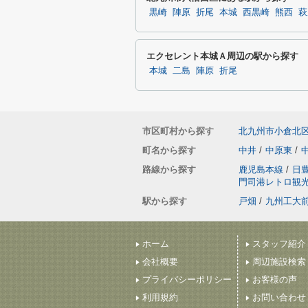
黒崎
陣原
折尾
本城
西黒崎
熊西
萩
エクセレント本城Ａ周辺の駅から探す
本城
二島
陣原
折尾
市区町村から探す
北九州市小倉北
町名から探す
中井
/
中原東
/
路線から探す
鹿児島本線
/
日
門司港レトロ観
駅から探す
戸畑
/
九州工大
ホーム
スタッフ紹介
会社概要
周辺施設検索
プライバシーポリシー
お客様の声
利用規約
お問い合わせ