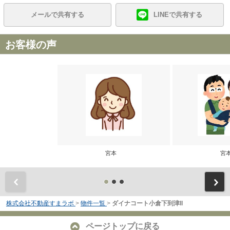
メールで共有する
LINEで共有する
お客様の声
宮本
宮
前
株式会社不動産すまラボ
>
物件一覧
>
ダイナコート小倉下到津II
ページトップに戻る