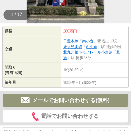
1 / 17
価格
280万円
日豊本線
「
南小倉
」駅 徒歩13分
鹿児島本線
「
西小倉
」駅 徒歩24分
交通
北九州都市モノレール小倉線
「
旦
過
」駅 徒歩28分
間取り
1K(20.35㎡)
(専有面積)
築年月
1993年 6月(築33年)
メールでお問い合わせする(無料)
電話でお問い合わせする