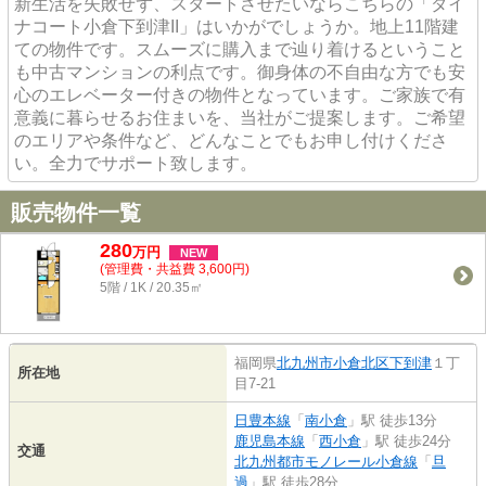
新生活を失敗せず、スタートさせたいならこちらの「ダイ
ナコート小倉下到津II」はいかがでしょうか。地上11階建
ての物件です。スムーズに購入まで辿り着けるということ
も中古マンションの利点です。御身体の不自由な方でも安
心のエレベーター付きの物件となっています。ご家族で有
意義に暮らせるお住まいを、当社がご提案します。ご希望
のエリアや条件など、どんなことでもお申し付けくださ
い。全力でサポート致します。
販売物件一覧
280
万
円
NEW
(管理費・共益費 3,600円)
5階 / 1K / 20.35㎡
福岡県
北九州市小倉北区
下到津
１丁
所在地
目7-21
日豊本線
「
南小倉
」駅 徒歩13分
鹿児島本線
「
西小倉
」駅 徒歩24分
交通
北九州都市モノレール小倉線
「
旦
過
」駅 徒歩28分