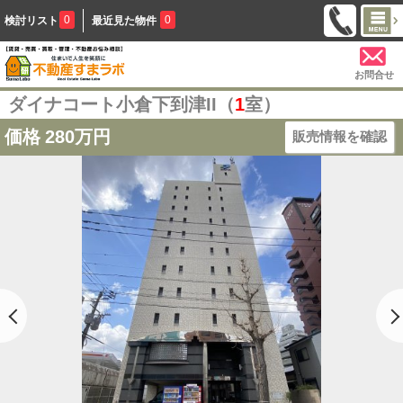
0
0
検討リスト
最近見た物件
お問合せ
ダイナコート小倉下到津II（
1
室）
価格
280万円
販売情報を確認