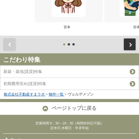
宮本
宮
前
こだわり特集
新築・築浅(賃貸)特集
初期費用安め(賃貸)特集
株式会社不動産すまラボ
>
物件一覧
>
ヴェルデメゾン
ページトップに戻る
営業時間:9：30～18：30（時間外対応可能）
定休日:水曜日・年末年始