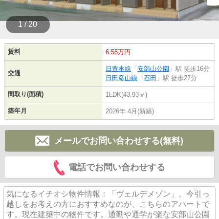
1 / 20
賃料
6.55万円
日豊本線
「
安部山公園
」駅 徒歩16分
交通
日田彦山線
「
石田
」駅 徒歩27分
間取り(面積)
1LDK(43.93㎡)
築年月
2026年 4月(新築)
メールでお問い合わせする(無料)
電話でお問い合わせする
気になるイチオシ物件情報：「ヴェルデメゾン」。今引っ
越しをお考えの方におすすめなのが、こちらのアパートで
す。現在建築中の物件です。通勤や通学が楽な安部山公園