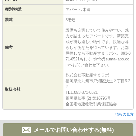
種別/構造
アパート/木造
階建
3階建
設備も充実していて住みやすい、魅
力が詰まったアパートです。新築完
成が待ち遠しい物件です。快適な暮
備考
らしがあなたを待っています。お部
屋探しなら不動産すまラボへ、093-8
71-0521もしくはinfo@suma-labo.co.
jpへお問い合わせ下さい。
株式会社不動産すまラボ
福岡県北九州市戸畑区浅生２丁目6-2
2
取扱会社
TEL:093-871-0521
福岡県知事 (2) 第18796号
全国宅地建物取引業保証協会
情報の見方
メールでお問い合わせする(無料)