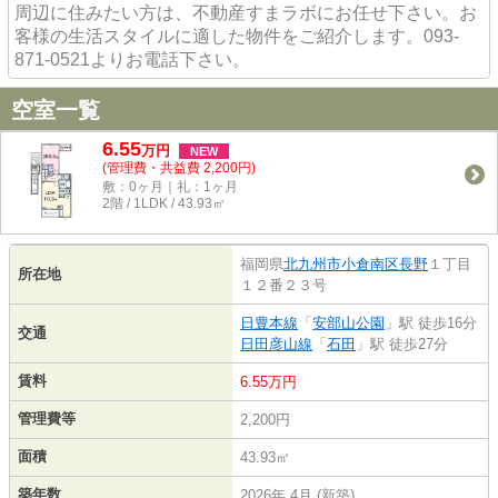
周辺に住みたい方は、不動産すまラボにお任せ下さい。お
客様の生活スタイルに適した物件をご紹介します。093-
871-0521よりお電話下さい。
空室一覧
6.55
万
円
NEW
(管理費・共益費 2,200円)
敷：0ヶ月｜礼：1ヶ月
2階 / 1LDK / 43.93㎡
福岡県
北九州市小倉南区
長野
１丁目
所在地
１２番２３号
日豊本線
「
安部山公園
」駅 徒歩16分
交通
日田彦山線
「
石田
」駅 徒歩27分
賃料
6.55万円
管理費等
2,200円
面積
43.93㎡
築年数
2026年 4月 (新築)