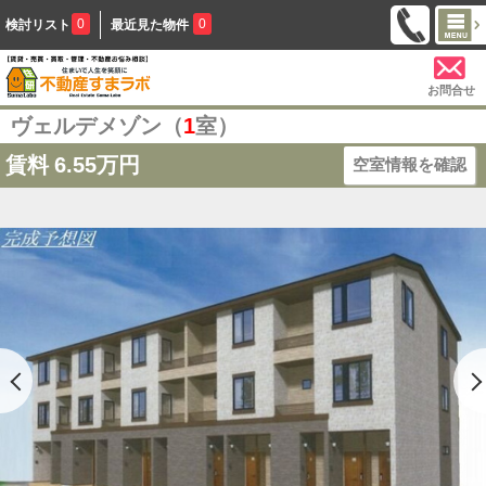
0
0
検討リスト
最近見た物件
お問合せ
ヴェルデメゾン（
1
室）
賃料
6.55万円
空室情報を確認