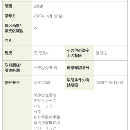
階建
2階建
築年月
2025年 4月 (新築)
総区画数/
-/-
販売区画数
向き
-
その他の法令
現況
完成済み
景観法
上の制限
取引態様/
一般媒介/即時
建築確認番号
-
引渡時期
取引条件の有
物件番号
97912250
2026年08月13日
効期限
閑静な住宅地
デザイナーズ
バリアフリー
分割可
仲介手数料半額
室内洗濯機置場
フローリング