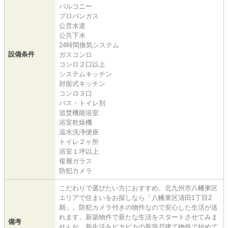
バルコニー
プロパンガス
公営水道
公共下水
24時間換気システム
設備条件
ガスコンロ
コンロ２口以上
システムキッチン
対面式キッチン
コンロ３口
バス・トイレ別
追焚機能浴室
浴室乾燥機
温水洗浄便座
トイレ２ヶ所
浴室１坪以上
複層ガラス
防犯カメラ
こだわりで選びたい方におすすめ。北九州市八幡東区
エリアで住まいをお探しなら「八幡東区清田1丁目2
期」。防犯カメラ付きの物件なので安心した生活が送
れます。新築物件で新たな生活をスタートさせてみま
備考
せんか。新生活をピカピカの新築戸建て物件で始めて