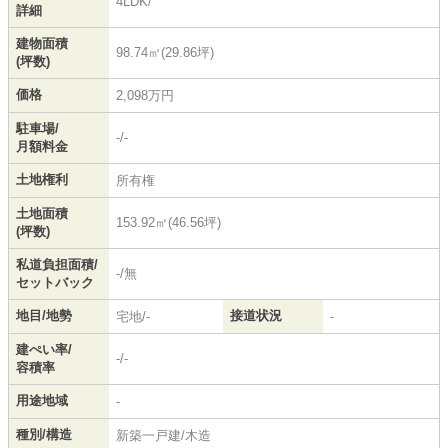
4LDK/
詳細
建物面積
98.74㎡(29.86坪)
(坪数)
価格
2,098万円
駐車場/
-/-
月額料金
土地権利
所有権
土地面積
153.92㎡(46.56坪)
(坪数)
私道負担面積/
-/無
セットバック
地目/地勢
接道状況
宅地/-
-
建ぺい率/
-/-
容積率
用途地域
-
種別/構造
新築一戸建/木造