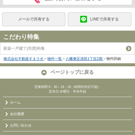
メールで共有する
LINEで共有する
こだわり特集
新築一戸建て(売買)特集
株式会社不動産すまラボ
>
物件一覧
>
八幡東区清田1丁目2期
>
物件詳細
ページトップに戻る
営業時間:9：30～18：30（時間外対応可能）
定休日:水曜日・年末年始
ホーム
会社概要
お問い合わせ