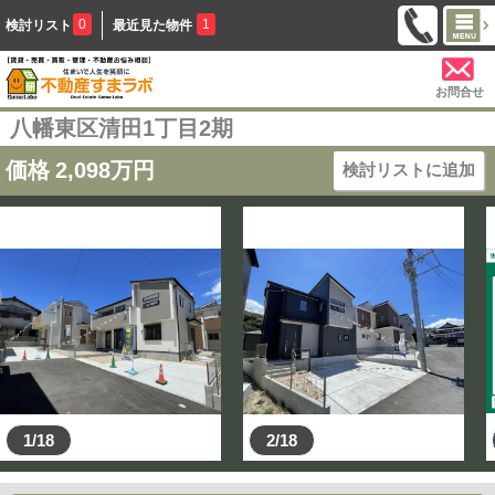
0
1
検討リスト
最近見た物件
お問合せ
八幡東区清田1丁目2期
価格
2,098
万円
検討リストに追加
1/18
2/18