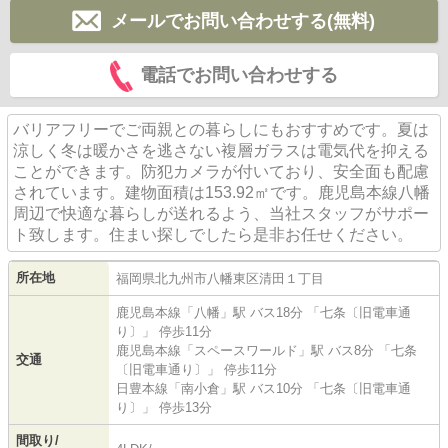
メールでお問い合わせする(無料)
電話でお問い合わせする
バリアフリーでご両親との暮らしにもおすすめです。夏は
涼しく冬は暖かさを逃さない複層ガラスは電気代を抑える
ことができます。防犯カメラが付いており、安全面も配慮
されています。建物面積は153.92㎡です。鹿児島本線八幡
周辺で快適な暮らしが送れるよう、当社スタッフがサポー
ト致します。住まい探しでしたら是非お任せください。
所在地
福岡県
北九州市八幡東区
清田
１丁目
鹿児島本線
「
八幡
」駅 バス18分 「七条〔旧電車通
り〕」 停歩11分
鹿児島本線
「
スペースワールド
」駅 バス8分 「七条
交通
〔旧電車通り〕」 停歩11分
日豊本線
「
南小倉
」駅 バス10分 「七条〔旧電車通
り〕」 停歩13分
間取り/