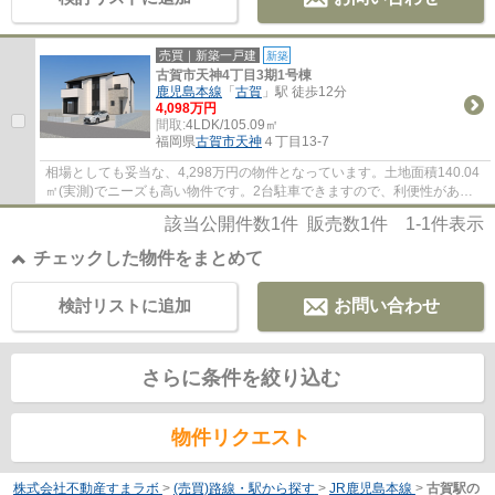
売買｜新築一戸建
新築
古賀市天神4丁目3期1号棟
鹿児島本線
「
古賀
」駅 徒歩12分
4,098万円
間取:
4LDK/105.09㎡
福岡県
古賀市
天神
４丁目13-7
相場としても妥当な、4,298万円の物件となっています。土地面積140.04
㎡(実測)でニーズも高い物件です。2台駐車できますので、利便性がある
新築一戸建になってます。顔が見える安心のT...
該当公開件数
1
件 販売数
1
件
1-1
件表示
チェックした物件をまとめて
検討リストに追加
お問い合わせ
さらに条件を絞り込む
物件リクエスト
株式会社不動産すまラボ
>
(売買)路線・駅から探す
>
JR鹿児島本線
>
古賀駅の