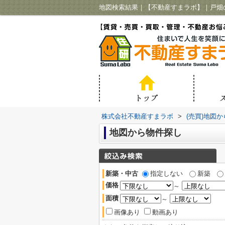
地図検索結果｜【不動産すまラボ】｜戸畑
株式会社不動産すまラボ
>
(売買)地図
地図から物件探し
新築・中古
指定しない
新築
価格
～
面積
～
画像あり
動画あり