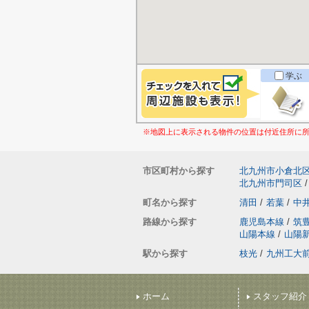
学ぶ
※地図上に表示される物件の位置は付近住所に
市区町村から探す
北九州市小倉北
北九州市門司区
/
町名から探す
清田
/
若葉
/
中
路線から探す
鹿児島本線
/
筑
山陽本線
/
山陽
駅から探す
枝光
/
九州工大
ホーム
スタッフ紹介