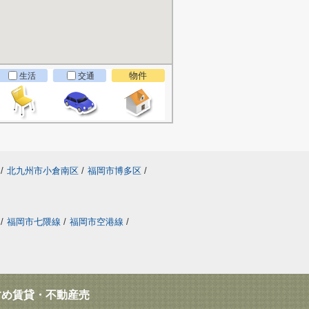
物件
生活
交通
/
北九州市小倉南区
/
福岡市博多区
/
/
福岡市七隈線
/
福岡市空港線
/
すめ賃貸・不動産売