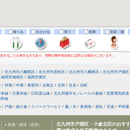
食べる
出かける
買う
医療
美容・健
康
所在することを表すものであり、実際の物件所在地とは異なる場合がございます。
区
/
北九州市八幡西区
/
北九州市若松区
/
北九州市八幡東区
/
北九州市戸畑区
福岡市城南区
/
福岡市東区
井
/
井堀
/
中畑
/
東那珂
/
企救丘
/
古前
/
住吉
/
浜町
豊本線
/
日豊本線
/
日田彦山線
/
北九州都市モノレール小倉線
/
筑豊電気鉄道
新幹線
前
/
戸畑
/
南小倉
/
スペースワールド
/
藤ノ木
/
奥洞海
/
若松
/
旦過
/
平和通
北九州市戸畑区・小倉北区のおす
新築・築浅（賃貸）