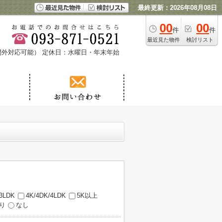
最終更新：2026年08月08日
00
00
件
件
最近見た物件
検討リスト
時間外対応可能）
定休日：水曜日・年末年始
/3LDK
4K/4DK/4LDK
5K以上
り
なし