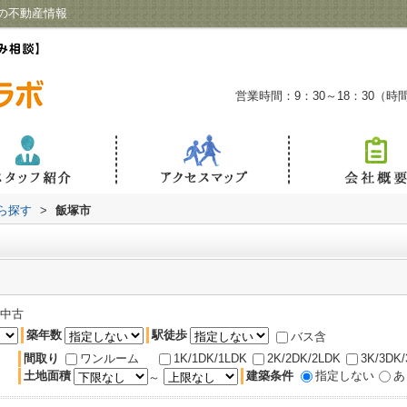
の不動産情報
営業時間：9：30～18：30（
から探す
>
飯塚市
中古
築年数
駅徒歩
バス含
間取り
ワンルーム
1K/1DK/1LDK
2K/2DK/2LDK
3K/3DK
土地面積
建築条件
指定しない
あ
～