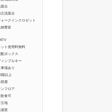
洗面台
独立洗面台
ウォークインクロゼット
収納豊富
ATV
ネット使用料無料
宅配ボックス
ディンプルキー
駐車場あり
20階以上
角部屋
ワンフロア
重飲食可
好立地
給湯室