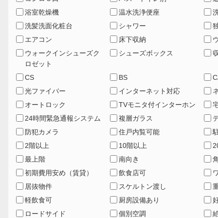
浴室乾燥機
温水洗浄便座
洗髪洗面化粧台
シャワー
エアコン
床下収納
ウォークインシューズク
シューズボックス
ロゼット
CS
BS
C
光ファイバー
インターネット対応
オートロック
TVモニタ付インターホン
24時間緊急通報システム
複層ガラス
防犯カメラ
住戸内覧可能
2階以上
10階以上
最上階
南向き
初期費用安め（賃貸）
飲食店可
居抜物件
スケルトン渡し
軽飲食可
厨房設備あり
ロードサイド
個別空調