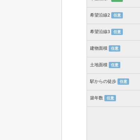
希望沿線2
任意
希望沿線3
任意
建物面積
任意
土地面積
任意
駅からの徒歩
任意
築年数
任意