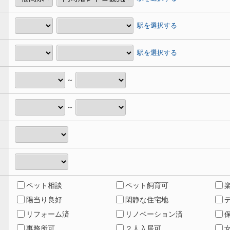
駅を選択する
駅を選択する
～
～
ペット相談
ペット飼育可
陽当り良好
閑静な住宅地
リフォーム済
リノベーション済
事務所可
２人入居可