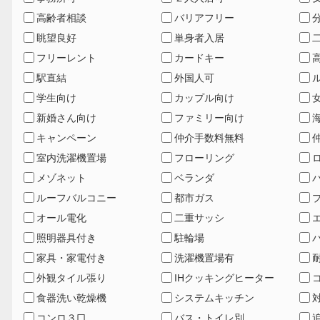
高齢者相談
バリアフリー
眺望良好
単身者入居
フリーレント
カードキー
駅直結
外国人可
学生向け
カップル向け
新婚さん向け
ファミリー向け
キャンペーン
仲介手数料無料
室内洗濯機置場
フローリング
メゾネット
ベランダ
ルーフバルコニー
都市ガス
オール電化
二重サッシ
照明器具付き
駐輪場
家具・家電付き
洗濯機置場有
外観タイル張り
IHクッキングヒーター
食器洗い乾燥機
システムキッチン
コンロ３口
バス・トイレ別