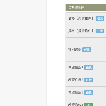
ご希望条件
価格【売買物件】
任意
賃料【賃貸物件】
任意
種別選択
任意
希望住所1
任意
希望住所2
任意
希望住所3
任意
希望沿線1
OK