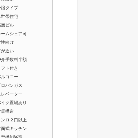
分譲タイプ
二世帯住宅
高層ビル
ルームシェア可
女性向け
海が近い
仲介手数料半額
ロフト付き
バルコニー
プロパンガス
エレベーター
バイク置場あり
耐震構造
コンロ２口以上
対面式キッチン
追焚機能浴室