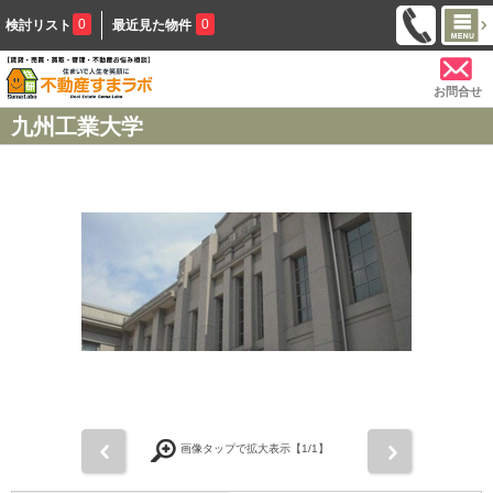
0
0
検討リスト
最近見た物件
お問合せ
九州工業大学
前
次
画像タップで拡大表示【
1
/1】