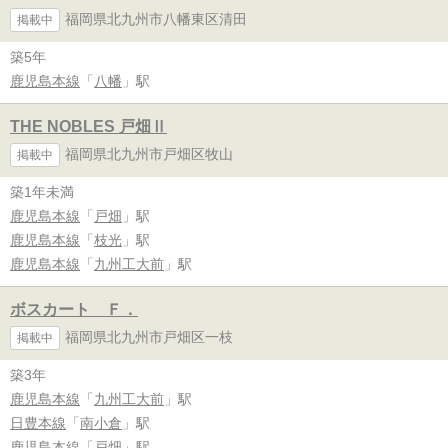
福岡県北九州市八幡東区清田
掲載中
築5年
鹿児島本線
「
八幡
」駅
THE NOBLES 戸畑Ⅱ
福岡県北九州市戸畑区牧山
掲載中
築1年未満
鹿児島本線
「
戸畑
」駅
鹿児島本線
「
枝光
」駅
鹿児島本線
「
九州工大前
」駅
ボスカート Ｆ．
福岡県北九州市戸畑区一枝
掲載中
築3年
鹿児島本線
「
九州工大前
」駅
日豊本線
「
南小倉
」駅
鹿児島本線
「
戸畑
」駅