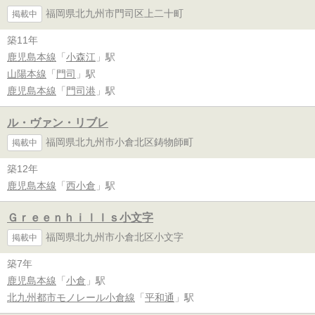
福岡県北九州市門司区上二十町
掲載中
築11年
鹿児島本線
「
小森江
」駅
山陽本線
「
門司
」駅
鹿児島本線
「
門司港
」駅
ル・ヴァン・リブレ
福岡県北九州市小倉北区鋳物師町
掲載中
築12年
鹿児島本線
「
西小倉
」駅
Ｇｒｅｅｎｈｉｌｌｓ小文字
福岡県北九州市小倉北区小文字
掲載中
築7年
鹿児島本線
「
小倉
」駅
北九州都市モノレール小倉線
「
平和通
」駅