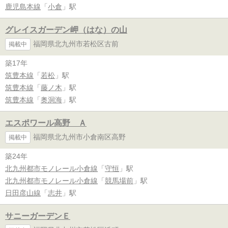
鹿児島本線
「
小倉
」駅
グレイスガーデン岬（はな）の山
福岡県北九州市若松区古前
掲載中
築17年
筑豊本線
「
若松
」駅
筑豊本線
「
藤ノ木
」駅
筑豊本線
「
奥洞海
」駅
エスポワール高野 Ａ
福岡県北九州市小倉南区高野
掲載中
築24年
北九州都市モノレール小倉線
「
守恒
」駅
北九州都市モノレール小倉線
「
競馬場前
」駅
日田彦山線
「
志井
」駅
サニーガーデンＥ