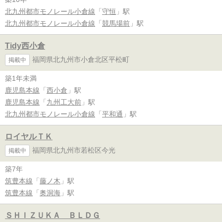
北九州都市モノレール小倉線
「
守恒
」駅
北九州都市モノレール小倉線
「
競馬場前
」駅
Tidy西小倉
福岡県北九州市小倉北区平松町
掲載中
築1年未満
鹿児島本線
「
西小倉
」駅
鹿児島本線
「
九州工大前
」駅
北九州都市モノレール小倉線
「
平和通
」駅
ロイヤルＴＫ
福岡県北九州市若松区今光
掲載中
築7年
筑豊本線
「
藤ノ木
」駅
筑豊本線
「
奥洞海
」駅
ＳＨＩＺＵＫＡ ＢＬＤＧ