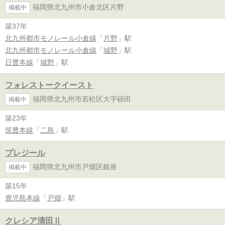
福岡県北九州市小倉北区片野
掲載中
築37年
北九州都市モノレール小倉線
「
片野
」駅
北九州都市モノレール小倉線
「
城野
」駅
日豊本線
「
城野
」駅
フォレストークイースト
福岡県北九州市若松区大字頓田
掲載中
築23年
筑豊本線
「
二島
」駅
プレジール
福岡県北九州市戸畑区銀座
掲載中
築15年
鹿児島本線
「
戸畑
」駅
クレシア清田Ⅱ