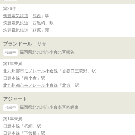
築26年
筑豊電気鉄道
「
熊西
」駅
筑豊電気鉄道
「
西黒崎
」駅
筑豊電気鉄道
「
萩原
」駅
プランドール リサ
福岡県北九州市小倉北区熊谷
掲載中
築1年未満
北九州都市モノレール小倉線
「
香春口三萩野
」駅
日豊本線
「
南小倉
」駅
北九州都市モノレール小倉線
「
北方
」駅
アジャート
福岡県北九州市小倉南区朽網東
掲載中
築1年未満
日豊本線
「
朽網
」駅
日豊本線
「
下曽根
」駅