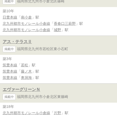
福岡県北九州市小倉北区篠崎
掲載中
築10年
日豊本線
「
南小倉
」駅
北九州都市モノレール小倉線
「
香春口三萩野
」駅
北九州都市モノレール小倉線
「
城野
」駅
アス・テラスⅡ
福岡県北九州市若松区東小石町
掲載中
築3年
筑豊本線
「
若松
」駅
筑豊本線
「
藤ノ木
」駅
筑豊本線
「
奥洞海
」駅
エヴァーグリーンＮ
福岡県北九州市小倉北区東篠崎
掲載中
築18年
北九州都市モノレール小倉線
「
片野
」駅