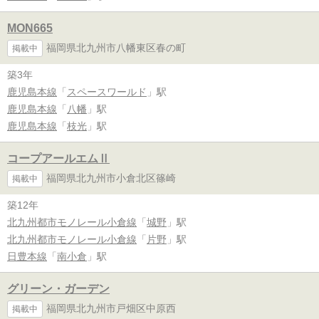
MON665
福岡県北九州市八幡東区春の町
掲載中
築3年
鹿児島本線
「
スペースワールド
」駅
鹿児島本線
「
八幡
」駅
鹿児島本線
「
枝光
」駅
コープアールエムⅡ
福岡県北九州市小倉北区篠崎
掲載中
築12年
北九州都市モノレール小倉線
「
城野
」駅
北九州都市モノレール小倉線
「
片野
」駅
日豊本線
「
南小倉
」駅
グリーン・ガーデン
福岡県北九州市戸畑区中原西
掲載中