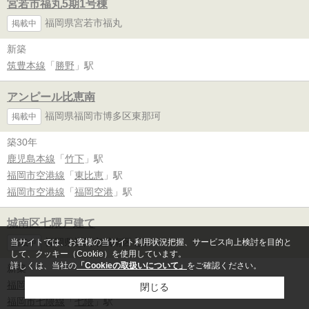
宮若市福丸5期1号棟
福岡県宮若市福丸
掲載中
新築
筑豊本線
「
勝野
」駅
アンピール比恵南
福岡県福岡市博多区東那珂
掲載中
築30年
鹿児島本線
「
竹下
」駅
福岡市空港線
「
東比恵
」駅
福岡市空港線
「
福岡空港
」駅
城南区七隈戸建て
福岡県福岡市城南区七隈
当サイトでは、お客様の当サイト利用状況把握、サービス向上検討を目的と
掲載中
して、クッキー（Cookie）を使用しています。
詳しくは、当社の
「Cookieの取扱いについて」
をご確認ください。
新築
福岡市七隈線
「
金山
」駅
閉じる
福岡市七隈線
「
七隈
」駅