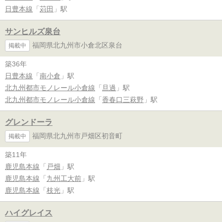
日豊本線
「
苅田
」駅
サンヒルズ泉台
福岡県北九州市小倉北区泉台
掲載中
築36年
日豊本線
「
南小倉
」駅
北九州都市モノレール小倉線
「
旦過
」駅
北九州都市モノレール小倉線
「
香春口三萩野
」駅
グレンドーラ
福岡県北九州市戸畑区初音町
掲載中
築11年
鹿児島本線
「
戸畑
」駅
鹿児島本線
「
九州工大前
」駅
鹿児島本線
「
枝光
」駅
ハイグレイス