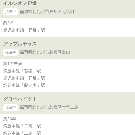
イルシオン戸畑
福岡県北九州市戸畑区元宮町
掲載中
築3年
鹿児島本線
「
戸畑
」駅
アップルテラス
福岡県北九州市若松区白山
掲載中
築1年未満
筑豊本線
「
若松
」駅
鹿児島本線
「
戸畑
」駅
筑豊本線
「
藤ノ木
」駅
グローハイツⅠ
福岡県北九州市若松区大字二島
掲載中
築26年
筑豊本線
「
二島
」駅
筑豊本線
「
二島
」駅