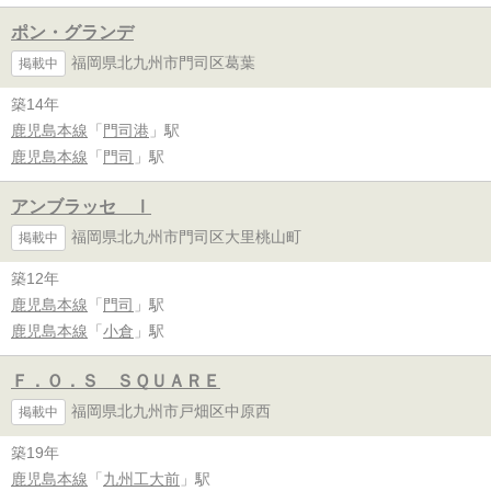
ポン・グランデ
福岡県北九州市門司区葛葉
掲載中
築14年
鹿児島本線
「
門司港
」駅
鹿児島本線
「
門司
」駅
アンブラッセ Ⅰ
福岡県北九州市門司区大里桃山町
掲載中
築12年
鹿児島本線
「
門司
」駅
鹿児島本線
「
小倉
」駅
Ｆ．Ｏ．Ｓ ＳＱＵＡＲＥ
福岡県北九州市戸畑区中原西
掲載中
築19年
鹿児島本線
「
九州工大前
」駅