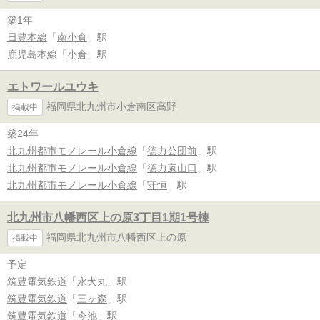
築1年
日豊本線
「
南小倉
」駅
鹿児島本線
「
小倉
」駅
エトワールユウキ
福岡県北九州市小倉南区高野
掲載中
築24年
北九州都市モノレール小倉線
「
徳力公団前
」駅
北九州都市モノレール小倉線
「
徳力嵐山口
」駅
北九州都市モノレール小倉線
「
守恒
」駅
北九州市八幡西区上の原3丁目1期1号棟
福岡県北九州市八幡西区上の原
掲載中
予定
筑豊電気鉄道
「
永犬丸
」駅
筑豊電気鉄道
「
三ヶ森
」駅
筑豊電気鉄道
「
今池
」駅