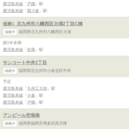
鹿児島本線
「
戸畑
」駅
鹿児島本線
「
西小倉
」駅
仮称）北九州市八幡西区大浦2丁目C棟
福岡県北九州市八幡西区大浦
掲載中
築1年未満
鹿児島本線
「
折尾
」駅
サンコート中井1丁目
福岡県北九州市小倉北区中井
掲載中
予定
鹿児島本線
「
九州工大前
」駅
鹿児島本線
「
小倉
」駅
鹿児島本線
「
戸畑
」駅
アンピール空港南
福岡県福岡市博多区西月隈
掲載中