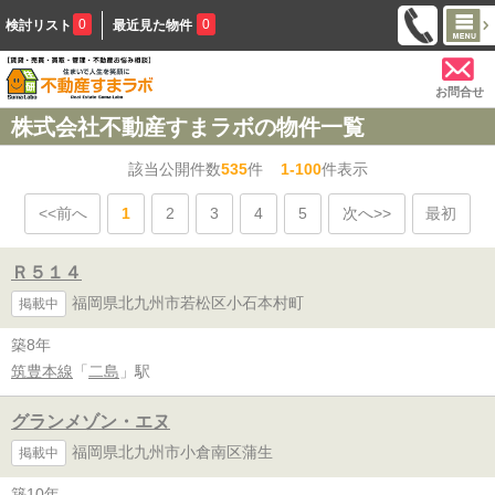
0
0
検討リスト
最近見た物件
お問合せ
株式会社不動産すまラボの物件一覧
該当公開件数
535
件
1-100
件表示
<<前へ
1
2
3
4
5
次へ>>
最初
Ｒ５１４
福岡県北九州市若松区小石本村町
掲載中
築8年
筑豊本線
「
二島
」駅
グランメゾン・エヌ
福岡県北九州市小倉南区蒲生
掲載中
築10年