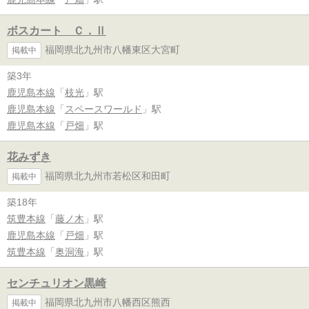
ボスカート Ｃ．Ⅱ
福岡県北九州市八幡東区大宮町
掲載中
築3年
鹿児島本線
「
枝光
」駅
鹿児島本線
「
スペースワールド
」駅
鹿児島本線
「
戸畑
」駅
花みずき
福岡県北九州市若松区和田町
掲載中
築18年
筑豊本線
「
藤ノ木
」駅
鹿児島本線
「
戸畑
」駅
筑豊本線
「
奥洞海
」駅
センチュリオン黒崎
福岡県北九州市八幡西区熊西
掲載中