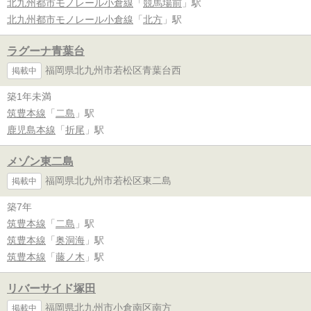
北九州都市モノレール小倉線
「
競馬場前
」駅
北九州都市モノレール小倉線
「
北方
」駅
ラグーナ青葉台
福岡県北九州市若松区青葉台西
掲載中
築1年未満
筑豊本線
「
二島
」駅
鹿児島本線
「
折尾
」駅
メゾン東二島
福岡県北九州市若松区東二島
掲載中
築7年
筑豊本線
「
二島
」駅
筑豊本線
「
奥洞海
」駅
筑豊本線
「
藤ノ木
」駅
リバーサイド塚田
福岡県北九州市小倉南区南方
掲載中