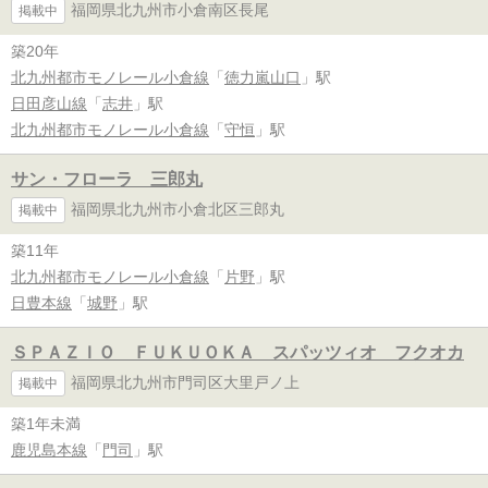
福岡県北九州市小倉南区長尾
掲載中
築20年
北九州都市モノレール小倉線
「
徳力嵐山口
」駅
日田彦山線
「
志井
」駅
北九州都市モノレール小倉線
「
守恒
」駅
サン・フローラ 三郎丸
福岡県北九州市小倉北区三郎丸
掲載中
築11年
北九州都市モノレール小倉線
「
片野
」駅
日豊本線
「
城野
」駅
ＳＰＡＺＩＯ ＦＵＫＵＯＫＡ スパッツィオ フクオカ
福岡県北九州市門司区大里戸ノ上
掲載中
築1年未満
鹿児島本線
「
門司
」駅