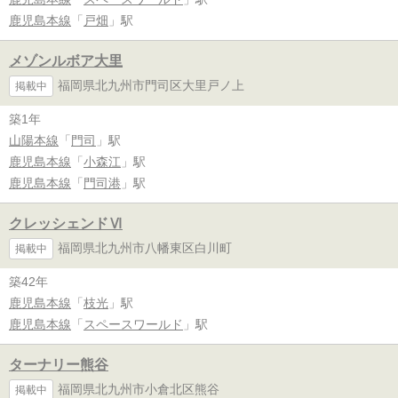
鹿児島本線
「
戸畑
」駅
メゾンルボア大里
福岡県北九州市門司区大里戸ノ上
掲載中
築1年
山陽本線
「
門司
」駅
鹿児島本線
「
小森江
」駅
鹿児島本線
「
門司港
」駅
クレッシェンドⅥ
福岡県北九州市八幡東区白川町
掲載中
築42年
鹿児島本線
「
枝光
」駅
鹿児島本線
「
スペースワールド
」駅
ターナリー熊谷
福岡県北九州市小倉北区熊谷
掲載中