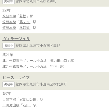
福岡県北九州市若松区浜町
掲載中
築8年
筑豊本線
「
若松
」駅
筑豊本線
「
藤ノ木
」駅
筑豊本線
「
奥洞海
」駅
ヴィラージュＢ
福岡県北九州市小倉南区高野
掲載中
築21年
北九州都市モノレール小倉線
「
徳力嵐山口
」駅
北九州都市モノレール小倉線
「
守恒
」駅
ピース ライフ
福岡県北九州市小倉南区横代東町
掲載中
築7年
日豊本線
「
安部山公園
」駅
日田彦山線
「
石田
」駅