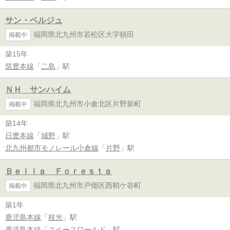
サン・ベルジュ
福岡県北九州市若松区大字頓田
掲載中
築15年
筑豊本線
「
二島
」駅
ＮＨ サンハイム
福岡県北九州市小倉北区片野新町
掲載中
築14年
日豊本線
「
城野
」駅
北九州都市モノレール小倉線
「
片野
」駅
Ｂｅｌｌａ Ｆｏｒｅｓｔａ
福岡県北九州市戸畑区西鞘ケ谷町
掲載中
築1年
鹿児島本線
「
枝光
」駅
鹿児島本線
「
スペースワールド
」駅