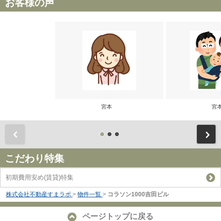
お客様の声
宮本
宮
前
こだわり特集
初期費用安め(賃貸)特集
株式会社不動産すまラボ
>
物件一覧
>
コラソン1000吉田ビル
ページトップに戻る