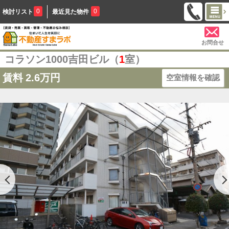
0
0
検討リスト
最近見た物件
お問合せ
コラソン1000吉田ビル（
1
室）
賃料
2.6万円
空室情報を確認