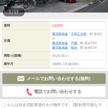
1 / 13
賃料
2.6万円
鹿児島本線
「
九州工大前
」駅 徒歩5
分
交通
鹿児島本線
「
戸畑
」駅 徒歩25分
鹿児島本線
「
枝光
」駅 徒歩52分
間取り(面積)
1K(20.00㎡)
築年月
1988年 3月(築38年)
メールでお問い合わせする(無料)
電話でお問い合わせする
こちらは自走式駐車場付きの物件です。2駅利用可能なマ