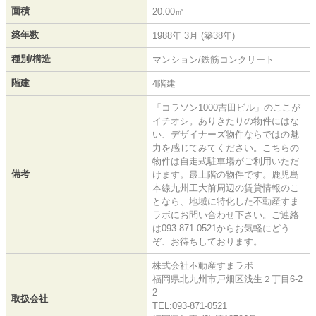
面積
20.00㎡
築年数
1988年 3月 (築38年)
種別/構造
マンション/鉄筋コンクリート
階建
4階建
「コラソン1000吉田ビル」のここが
イチオシ。ありきたりの物件にはな
い、デザイナーズ物件ならではの魅
力を感じてみてください。こちらの
物件は自走式駐車場がご利用いただ
備考
けます。最上階の物件です。鹿児島
本線九州工大前周辺の賃貸情報のこ
となら、地域に特化した不動産すま
ラボにお問い合わせ下さい。ご連絡
は093-871-0521からお気軽にどう
ぞ、お待ちしております。
株式会社不動産すまラボ
福岡県北九州市戸畑区浅生２丁目6-2
2
取扱会社
TEL:093-871-0521