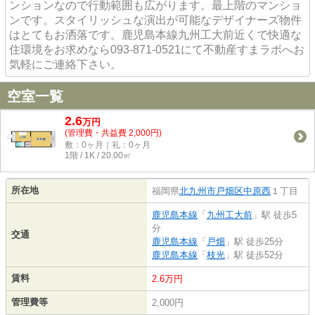
ンションなので行動範囲も広がります。最上階のマンショ
ンです。スタイリッシュな演出が可能なデザイナーズ物件
はとてもお洒落です。鹿児島本線九州工大前近くで快適な
住環境をお求めなら093-871-0521にて不動産すまラボへお
気軽にご連絡下さい。
空室一覧
2.6
万
円
(管理費・共益費 2,000円)
敷：0ヶ月｜礼：0ヶ月
1階 / 1K / 20.00㎡
所在地
福岡県
北九州市戸畑区
中原西
１丁目
鹿児島本線
「
九州工大前
」駅 徒歩5
分
交通
鹿児島本線
「
戸畑
」駅 徒歩25分
鹿児島本線
「
枝光
」駅 徒歩52分
賃料
2.6万円
管理費等
2,000円