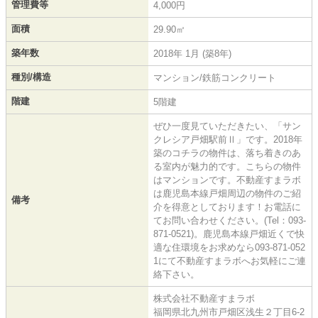
管理費等
4,000円
面積
29.90㎡
築年数
2018年 1月 (築8年)
種別/構造
マンション/鉄筋コンクリート
階建
5階建
ぜひ一度見ていただきたい、「サン
クレシア戸畑駅前Ⅱ」です。2018年
築のコチラの物件は、落ち着きのあ
る室内が魅力的です。こちらの物件
はマンションです。不動産すまラボ
は鹿児島本線戸畑周辺の物件のご紹
備考
介を得意としております！お電話に
てお問い合わせください。(Tel：093-
871-0521)。鹿児島本線戸畑近くで快
適な住環境をお求めなら093-871-052
1にて不動産すまラボへお気軽にご連
絡下さい。
株式会社不動産すまラボ
福岡県北九州市戸畑区浅生２丁目6-2