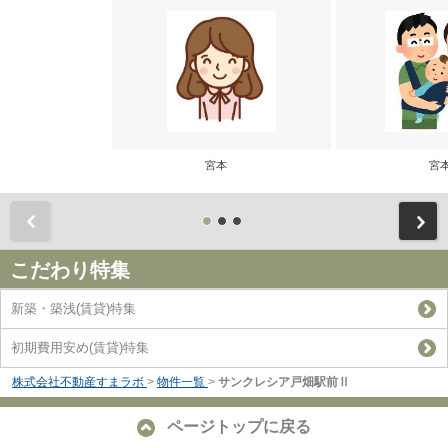
宮本
宮
前
こだわり特集
新築・築浅(賃貸)特集
初期費用安め(賃貸)特集
株式会社不動産すまラボ
>
物件一覧
>
サンクレシア戸畑駅前Ⅱ
ページトップに戻る