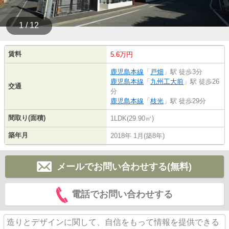
1 / 12
賃料
5.6万円
鹿児島本線
「
戸畑
」駅 徒歩3分
鹿児島本線
「
九州工大前
」駅 徒歩26
交通
分
鹿児島本線
「
枝光
」駅 徒歩29分
間取り(面積)
1LDK(29.90㎡)
築年月
2018年 1月(築8年)
メールでお問い合わせする(無料)
電話でお問い合わせする
造りとデザインに関して、自信をもって情報を提供できる