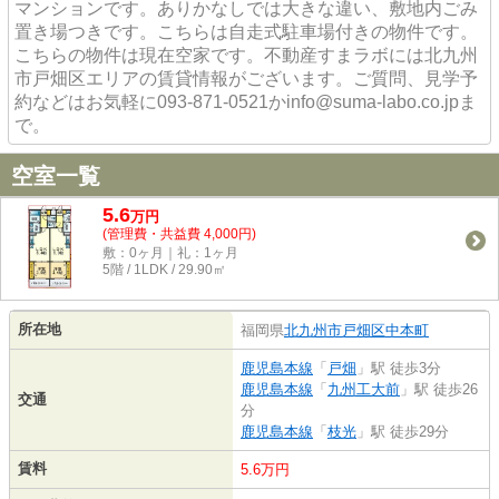
マンションです。ありかなしでは大きな違い、敷地内ごみ
置き場つきです。こちらは自走式駐車場付きの物件です。
こちらの物件は現在空家です。不動産すまラボには北九州
市戸畑区エリアの賃貸情報がございます。ご質問、見学予
約などはお気軽に093-871-0521かinfo@suma-labo.co.jpま
で。
空室一覧
5.6
万
円
(管理費・共益費 4,000円)
敷：0ヶ月｜礼：1ヶ月
5階 / 1LDK / 29.90㎡
所在地
福岡県
北九州市戸畑区
中本町
鹿児島本線
「
戸畑
」駅 徒歩3分
鹿児島本線
「
九州工大前
」駅 徒歩26
交通
分
鹿児島本線
「
枝光
」駅 徒歩29分
賃料
5.6万円