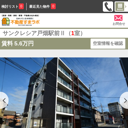
0
0
検討リスト
最近見た物件
お問合せ
サンクレシア戸畑駅前Ⅱ（
1
室）
賃料
5.6万円
空室情報を確認