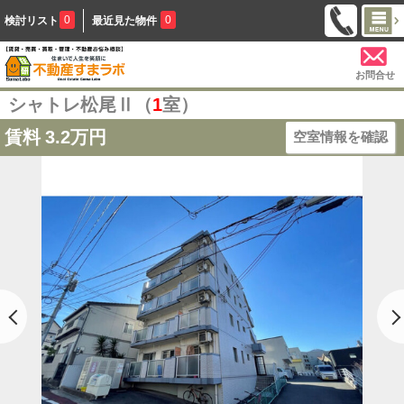
0
0
検討リスト
最近見た物件
お問合せ
シャトレ松尾Ⅱ（
1
室）
賃料
3.2万円
空室情報を確認