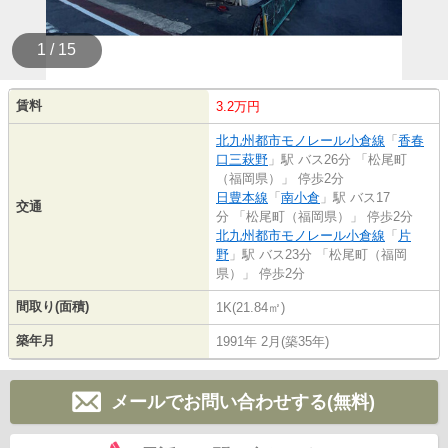
1 / 15
賃料
3.2万円
北九州都市モノレール小倉線
「
香春
口三萩野
」駅 バス26分 「松尾町
（福岡県）」 停歩2分
日豊本線
「
南小倉
」駅 バス17
交通
分 「松尾町（福岡県）」 停歩2分
北九州都市モノレール小倉線
「
片
野
」駅 バス23分 「松尾町（福岡
県）」 停歩2分
間取り(面積)
1K(21.84㎡)
築年月
1991年 2月(築35年)
メールでお問い合わせする(無料)