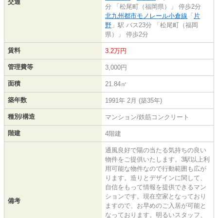
交通
分 「松尾町（福岡県）」 停歩2分
北九州都市モノレール小倉線
「
片
野
」駅 バス23分 「松尾町（福岡
県）」 停歩2分
賃料
3.2万円
管理費等
3,000円
面積
21.84㎡
築年数
1991年 2月 (築35年)
種別/構造
マンション/鉄筋コンクリート
階建
4階建
通風良好で陽の当たる気持ちの良い
物件をご提供いたします。3駅以上利
用可能な物件なので行動範囲も広が
ります。造りとデザインに関して、
自信をもって情報を提供できるマン
ションです。現在空家となっており
備考
ますので、お早めのご入居が可能と
なっております。明るいスタッフ、