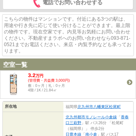
電話でお問い合わせする
こちらの物件はマンションです。付近にある3つの駅は、
用途や行き先に応じて使い分けることができます。最上階
の物件です。現在空家です。内見等お気軽にお問い合わせ
ください。不動産すまラボへのお問い合わせなら093-871-
0521までお電話ください。来店・内覧予約なども承ってお
ります。
空室一覧
3.2
万
円
(管理費・共益費 3,000円)
敷：0ヶ月｜礼：0ヶ月
4階 / 1K / 21.84㎡
所在地
福岡県
北九州市八幡東区
松尾町
北九州都市モノレール小倉線
「
香春
口三萩野
」駅 バス26分 「松尾町
（福岡県）」 停歩2分
日豊本線
「
南小倉
」駅 バス17