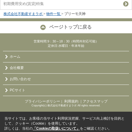
初期費用安め(賃貸)特集
株式会社不動産すまラボ
>
物件一覧
>
プリーモ天神
ページトップに戻る
営業時間:9：30～18：30（時間外対応可能）
定休日:水曜日・年末年始
ホーム
会社概要
お問い合わせ
PCサイト
プライバシーポリシー
利用規約
｜アクセスマップ
｜
Copyright(c) 株式会社不動産すまラボ All rights reserved.
当サイトでは、お客様の当サイト利用状況把握、サービス向上検討を目的と
して、クッキー（Cookie）を使用しています。
詳しくは、当社の
「Cookieの取扱いについて」
をご確認ください。