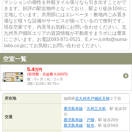
マンションの個性を外観タイル張りなら引き出すことがで
きます。好評の駅近物件となっており、駅より徒歩10分に
立地しています。共用部にはエレベータ・敷地内ごみ置き
場など様々な設備やサービスが揃っているので便利です。
現在空家です。内見等お気軽にお問い合わせください。北
九州市戸畑区エリアの賃貸情報が不動産すまラボには豊富
にございます。お電話093-871-0521、Eメールinfo@suma-
labo.co.jpにてお気軽にお問い合わせください。
空室一覧
5.4
万
円
(管理費・共益費 4,000円)
敷：0ヶ月｜礼：2ヶ月
3階 / 1LDK / 36.70㎡
所在地
福岡県
北九州市戸畑区
天神
２丁目
鹿児島本線
「
九州工大前
」駅 徒歩10
分
交通
鹿児島本線
「
戸畑
」駅 徒歩20分
鹿児島本線
「
枝光
」駅 徒歩54分