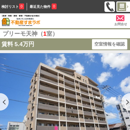
0
0
検討リスト
最近見た物件
お問合せ
プリーモ天神（
1
室）
賃料
5.4万円
空室情報を確認