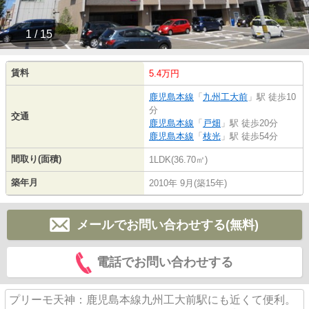
1 / 15
賃料
5.4万円
鹿児島本線
「
九州工大前
」駅 徒歩10
分
交通
鹿児島本線
「
戸畑
」駅 徒歩20分
鹿児島本線
「
枝光
」駅 徒歩54分
間取り(面積)
1LDK(36.70㎡)
築年月
2010年 9月(築15年)
メールでお問い合わせする(無料)
電話でお問い合わせする
プリーモ天神：鹿児島本線九州工大前駅にも近くて便利。