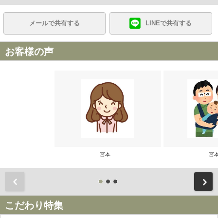
メールで共有する
LINEで共有する
お客様の声
宮本
宮
前
こだわり特集