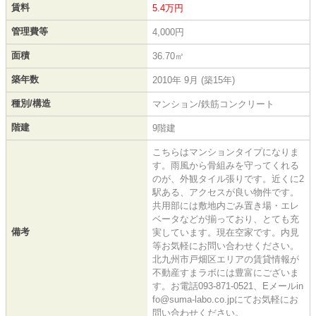
賃料
5.4万円
管理費等
4,000円
面積
36.70㎡
築年数
2010年 9月 (築15年)
種別/構造
マンション/鉄筋コンクリート
階建
9階建
こちらはマンションタイプになりま
す。雨風から骨組みを守ってくれる
のが、外観タイル張りです。近くに2
駅ある、アクセスが良い物件です。
共用部には敷地内ごみ置き場・エレ
ベータなどが揃っており、とても充
備考
実しています。現在空家です。内見
等お気軽にお問い合わせください。
北九州市戸畑区エリアの賃貸情報が
不動産すまラボには豊富にございま
す。お電話093-871-0521、Eメールin
fo@suma-labo.co.jpにてお気軽にお
問い合わせください。