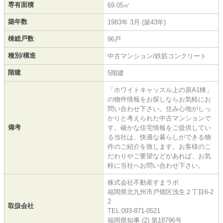
専有面積
69.05㎡
築年数
1983年 3月 (築43年)
棟総戸数
96戸
種別/構造
中古マンション/鉄筋コンクリート
階建
5階建
「ホワイトキャッスル上の原A1棟」
の物件情報をお探しならお気軽にお
問い合わせ下さい。住み心地がしっ
かりと考えられた中古マンションで
備考
す。確かな住宅情報をご提供してい
る当社は、快適な暮らしができる物
件のご紹介を致します。お客様のこ
だわりやご要望などがあれば、お気
軽に当社へお問い合わせ下さい。
株式会社不動産すまラボ
福岡県北九州市戸畑区浅生２丁目6-2
2
取扱会社
TEL:093-871-0521
福岡県知事 (2) 第18796号