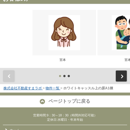
宮本
宮
前
株式会社不動産すまラボ
>
物件一覧
>
ホワイトキャッスル上の原A1棟
ページトップに戻る
営業時間:9：30～18：30（時間外対応可能）
定休日:水曜日・年末年始