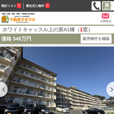
0
0
検討リスト
最近見た物件
お問合せ
ホワイトキャッスル上の原A1棟（
1
室）
価格
348万円
販売物件を確認