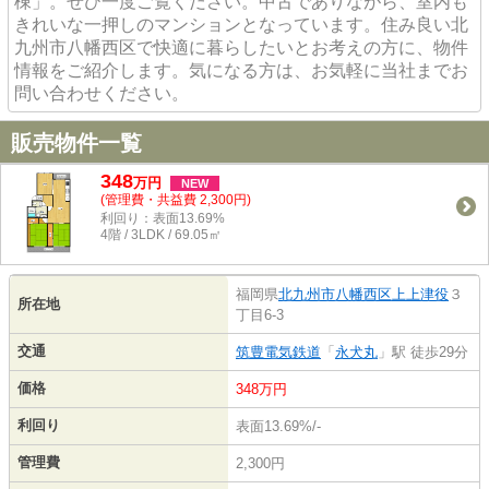
棟」。ぜひ一度ご覧ください。中古でありながら、室内も
きれいな一押しのマンションとなっています。住み良い北
九州市八幡西区で快適に暮らしたいとお考えの方に、物件
情報をご紹介します。気になる方は、お気軽に当社までお
問い合わせください。
販売物件一覧
348
万
円
NEW
(管理費・共益費 2,300円)
利回り：表面13.69%
4階 / 3LDK / 69.05㎡
福岡県
北九州市八幡西区
上上津役
３
所在地
丁目6-3
交通
筑豊電気鉄道
「
永犬丸
」駅 徒歩29分
価格
348万円
利回り
表面13.69%/-
管理費
2,300円