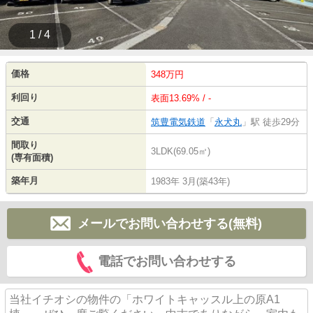
1 / 4
価格
348万円
利回り
表面13.69% / -
交通
筑豊電気鉄道
「
永犬丸
」駅 徒歩29分
間取り
3LDK(69.05㎡)
(専有面積)
築年月
1983年 3月(築43年)
メールでお問い合わせする(無料)
電話でお問い合わせする
当社イチオシの物件の「ホワイトキャッスル上の原A1