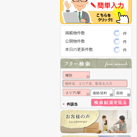
掲載物件数
件
公開物件数
件
本日の更新件数
件
種別
エリア| 駅
価格/賃料
面積
-
件該当