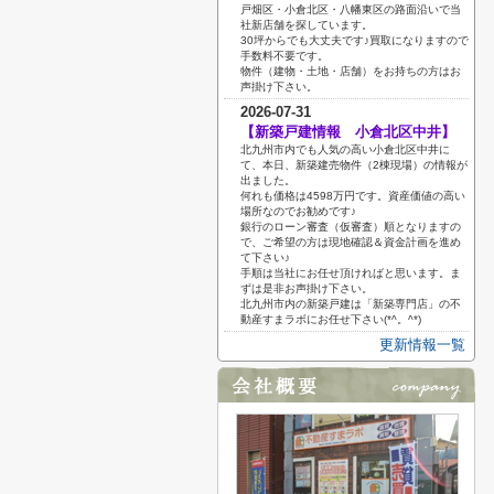
戸畑区・小倉北区・八幡東区の路面沿いで当
社新店舗を探しています。
30坪からでも大丈夫です♪買取になりますので
手数料不要です。
物件（建物・土地・店舗）をお持ちの方はお
声掛け下さい。
2026-07-31
【新築戸建情報 小倉北区中井】
北九州市内でも人気の高い小倉北区中井に
て、本日、新築建売物件（2棟現場）の情報が
出ました。
何れも価格は4598万円です。資産価値の高い
場所なのでお勧めです♪
銀行のローン審査（仮審査）順となりますの
で、ご希望の方は現地確認＆資金計画を進め
て下さい♪
手順は当社にお任せ頂ければと思います。ま
ずは是非お声掛け下さい。
北九州市内の新築戸建は「新築専門店」の不
動産すまラボにお任せ下さい(*^。^*)
更新情報一覧