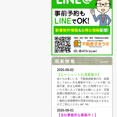
2026-08-02
【エージェント社員募集中】
友だちが多いい方、不動産経験者の方、副業
をしてみたい方を募集中です♪〇ノルマ無〇出
勤不要。好きな時間、空いた時間でオープン
ハウス等に入って集客をお願いします。営業
経費や業務内容によってパーセンテージは交
渉します。一緒に楽しく働いてみませんか？
一般的な初期費用や営業分担金はありません
のでご安心ください(#^.^#)
2026-08-01
【当社事務所を募集中！】