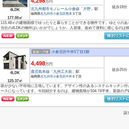
4,298
万円
徒歩19分
北九州都市モノレール小倉線
「
片野
」駅
4LDK
福岡県
北九州市小倉北区
熊本
３丁目
177.00㎡
115.48㎡の建物面積でゆったりと暮らすことができる物件です。ゆとりの
当社の4LDKの物件はいかがでしょうか。入居後、改めて便利に感じるのは独立
小倉北区中井5丁目1期
新築一戸建
4,498
万円
徒歩25分
鹿児島本線
「
九州工大前
」駅
4LDK
福岡県
北九州市小倉北区
中井
５丁目
125.37㎡
坂が少ない平坦地に立地しています。デザイン性のあるシステムキッチン付
ースになっています。今回紹介するのは、建物面積が104.74平米。新築の戸建.
該