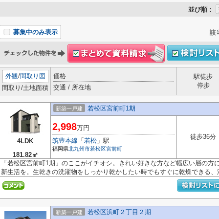
並び順：
募集中のみ表示
該
外観
/
間取り図
価格
駅徒歩
停歩
交通 / 所在地
間取り/土地面積
若松区宮前町1期
新築一戸建
2,998
万円
徒歩36分
筑豊本線
「
若松
」駅
4LDK
福岡県
北九州市若松区
宮前町
181.82㎡
「若松区宮前町1期」のここがイチオシ。きれい好きな方など幅広い層の方
新生活を。生乾きの洗濯物をしっかり乾かしたい時でもすぐに乾燥できる、浴.
若松区浜町２丁目２期
新築一戸建