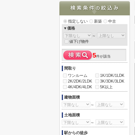
指定しない
新築
中古
▼価格
～
値下げ物件
5
件が該当
間取り
ワンルーム
1K/1DK/1LDK
2K/2DK/2LDK
3K/3DK/3LDK
4K/4DK/4LDK
5K以上
建物面積
～
土地面積
～
駅からの徒歩