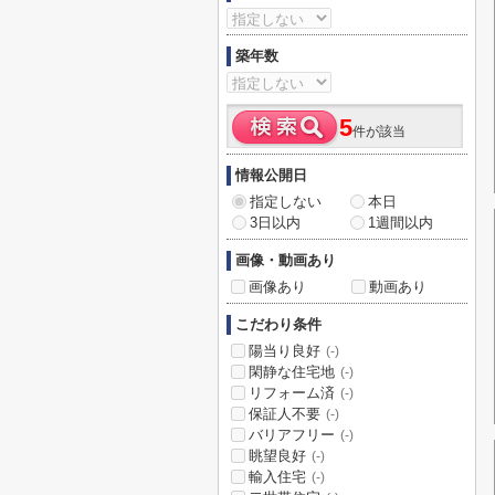
築年数
5
件が該当
情報公開日
指定しない
本日
3日以内
1週間以内
画像・動画あり
画像あり
動画あり
こだわり条件
陽当り良好
(-)
閑静な住宅地
(-)
リフォーム済
(-)
保証人不要
(-)
バリアフリー
(-)
眺望良好
(-)
輸入住宅
(-)