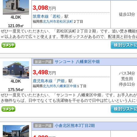
3,098
万円
徒歩13分
筑豊本線
「
若松
」駅
4LDK
福岡県
北九州市若松区
浜町
２丁目
121.09㎡
ぜひ一度見ていただきたい、「若松区浜町２丁目２期」です。追い焚き機能付き
㎡以上あるので広々と使えます。専用ボックスがあるので、配達員と顔を合わ.
サンコート 八幡東区中畑
新築一戸建
3,498
万円
バス34分
荒生田
鹿児島本線
「
戸畑
」駅
4LDK
停歩11分
福岡県
北九州市八幡東区
中畑
１丁目
175.54㎡
ぜひ一度見ていただきたい、「サンコート 八幡東区中畑」です。お手入れが
き物件ならば、日中でなくても洗濯物を干せるので日中は忙しいという人にも.
小倉北区熊本3丁目2期
新築一戸建