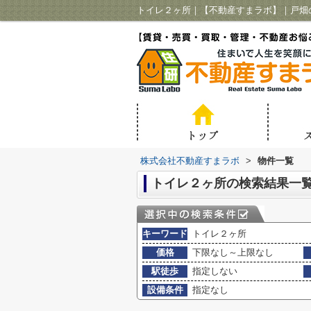
トイレ２ヶ所｜【不動産すまラボ】｜戸畑
株式会社不動産すまラボ
>
物件一覧
トイレ２ヶ所の検索結果一
キーワード
トイレ２ヶ所
価格
下限なし～上限なし
駅徒歩
指定しない
設備条件
指定なし