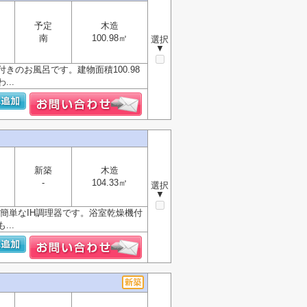
予定
木造
南
100.98㎡
選択
▼
のお風呂です。建物面積100.98
..
新築
木造
-
104.33㎡
選択
▼
簡単なIH調理器です。浴室乾燥機付
..