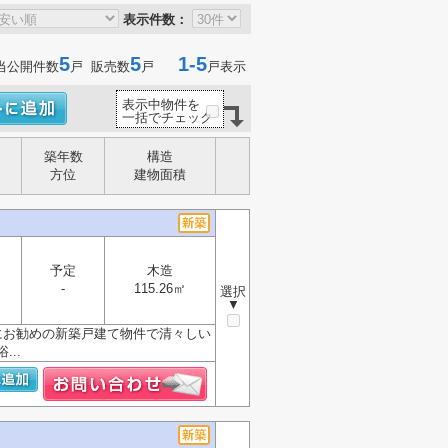
表示件数：
5
5
1-5
当公開件数
戸 販売数
戸
戸表示
表示中物件を
一括でチェック
築年数
構造
方位
建物面積
予定
木造
-
115.26㎡
選択
▼
にお勧めの新築戸建て物件で清々しい
..