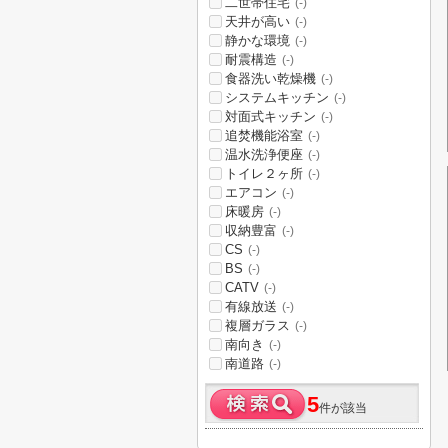
二世帯住宅
(-)
天井が高い
(-)
静かな環境
(-)
耐震構造
(-)
食器洗い乾燥機
(-)
システムキッチン
(-)
対面式キッチン
(-)
追焚機能浴室
(-)
温水洗浄便座
(-)
トイレ２ヶ所
(-)
エアコン
(-)
床暖房
(-)
収納豊富
(-)
CS
(-)
BS
(-)
CATV
(-)
有線放送
(-)
複層ガラス
(-)
南向き
(-)
南道路
(-)
5
件が該当