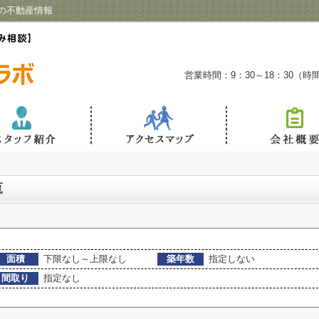
の不動産情報
営業時間：9：30～18：30（
覧
面積
下限なし～上限なし
築年数
指定しない
間取り
指定なし