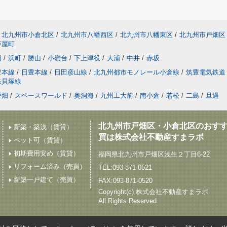
北九州市小倉北区
/
北九州市八幡西区
/
北九州市八幡東区
/
北九州市戸畑区
芦屋町
畑
/
浜町
/
勝山
/
小嶺台
/
下上津役
/
大浦
/
中井
/
赤坂
豊本線
/
日豊本線
/
日田彦山線
/
北九州都市モノレール小倉線
/
筑豊電気鉄道
鉄貝塚線
戸畑
/
スペースワールド
/
奥洞海
/
九州工大前
/
南小倉
/
若松
/
二島
/
旦過
北九州市戸畑区・小倉北区のおす
新築・築浅（賃貸）
買は株式会社不動産すまラボ
ペット可（賃貸）
初期費用安め（賃貸）
福岡県北九州市戸畑区浅生２丁目6-22
リフォーム済み（売買）
TEL:093-871-0521
新築一戸建て（売買）
FAX:093-871-0520
Copyright(c) 株式会社不動産すまラボ
All Rights Reserved.