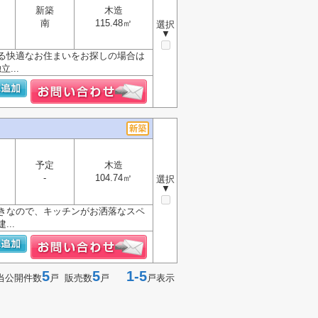
新築
木造
南
115.48㎡
選択
▼
ある快適なお住まいをお探しの場合は
...
予定
木造
-
104.74㎡
選択
▼
きなので、キッチンがお洒落なスペ
..
5
5
1-5
当公開件数
戸 販売数
戸
戸表示