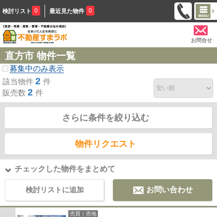
0
0
検討リスト
最近見た物件
お問合せ
直方市 物件一覧
募集中のみ表示
2
該当物件
件
2
販売数
件
さらに条件を絞り込む
物件リクエスト
チェックした物件をまとめて
検討リストに追加
お問い合わせ
売買｜売地