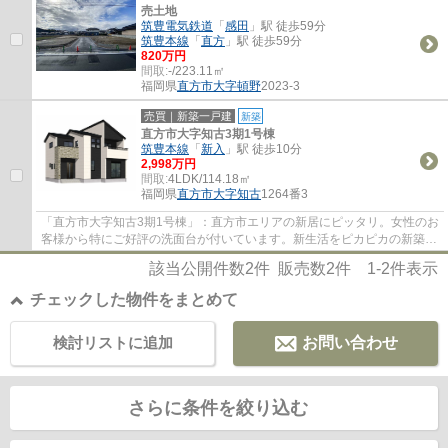
売土地
筑豊電気鉄道
「
感田
」駅 徒歩59分
筑豊本線
「
直方
」駅 徒歩59分
820万円
間取:
-/223.11㎡
福岡県
直方市
大字頓野
2023-3
売買｜新築一戸建
新築
直方市大字知古3期1号棟
筑豊本線
「
新入
」駅 徒歩10分
2,998万円
間取:
4LDK/114.18㎡
福岡県
直方市
大字知古
1264番3
「直方市大字知古3期1号棟」：直方市エリアの新居にピッタリ。女性のお
客様から特にご好評の洗面台が付いています。新生活をピカピカの新築戸
建て物件で始めてみませんか。地盤が弱い...
該当公開件数
2
件 販売数
2
件
1-2
件表示
チェックした物件をまとめて
検討リストに追加
お問い合わせ
さらに条件を絞り込む