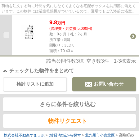
荷物を注文する時に時間を気にしなくてよくなる宅配ボックスを共用部に備えて
います。この物件には浴室乾燥機がついているので、夏場でもご入浴前に浴室を
涼しくすることができ、快適...
9.8
万
円
(管理費・共益費 5,000円)
敷：0ヶ月｜礼：2ヶ月
所在階：5階
間取り：3LDK
面積：70.43㎡
該当公開件数
3
棟 空き数
3
件
1-3
棟表示
チェックした物件をまとめて
検討リストに追加
お問い合わせ
さらに条件を絞り込む
物件リクエスト
株式会社不動産すまラボ
>
(賃貸)地域から探す
>
北九州市小倉北区
>
高峰町の