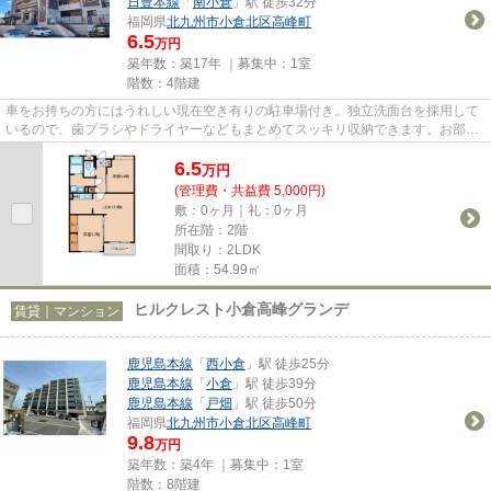
日豊本線
「
南小倉
」駅 徒歩32分
福岡県
北九州市小倉北区
高峰町
6.5
万円
築年数：築17年 ｜募集中：
1室
階数：4階建
車をお持ちの方にはうれしい現在空き有りの駐車場付き。独立洗面台を採用して
いるので、歯ブラシやドライヤーなどもまとめてスッキリ収納できます。お部屋
選びには欠かせない内覧も、...
6.5
万
円
(管理費・共益費 5,000円)
敷：0ヶ月｜礼：0ヶ月
所在階：2階
間取り：2LDK
面積：54.99㎡
ヒルクレスト小倉高峰グランデ
賃貸｜マンション
鹿児島本線
「
西小倉
」駅 徒歩25分
鹿児島本線
「
小倉
」駅 徒歩39分
鹿児島本線
「
戸畑
」駅 徒歩50分
福岡県
北九州市小倉北区
高峰町
9.8
万円
築年数：築4年 ｜募集中：
1室
階数：8階建