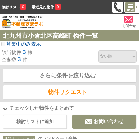
0
0
検討リスト
最近見た物件
お問合せ
北九州市小倉北区高峰町 物件一覧
募集中のみ表示
3
該当物件
棟
3
空き数
件
さらに条件を絞り込む
物件リクエスト
チェックした物件をまとめて
検討リストに追加
お問い合わせ
グランドゥール高峰
賃貸｜マンション