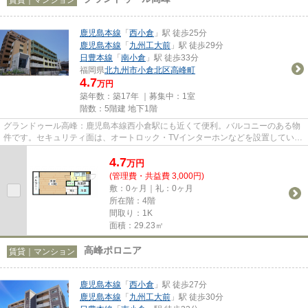
鹿児島本線
「
西小倉
」駅 徒歩25分
鹿児島本線
「
九州工大前
」駅 徒歩29分
日豊本線
「
南小倉
」駅 徒歩33分
福岡県
北九州市小倉北区
高峰町
4.7
万円
築年数：築17年 ｜募集中：
1室
階数：5階建 地下1階
グランドゥール高峰：鹿児島本線西小倉駅にも近くて便利。バルコニーのある物
件です。セキュリティ面は、オートロック・TVインターホンなどを設置している
ので安全面でも優れておりま...
4.7
万
円
(管理費・共益費 3,000円)
敷：0ヶ月｜礼：0ヶ月
所在階：4階
間取り：1K
面積：29.23㎡
高峰ポロニア
賃貸｜マンション
鹿児島本線
「
西小倉
」駅 徒歩27分
鹿児島本線
「
九州工大前
」駅 徒歩30分