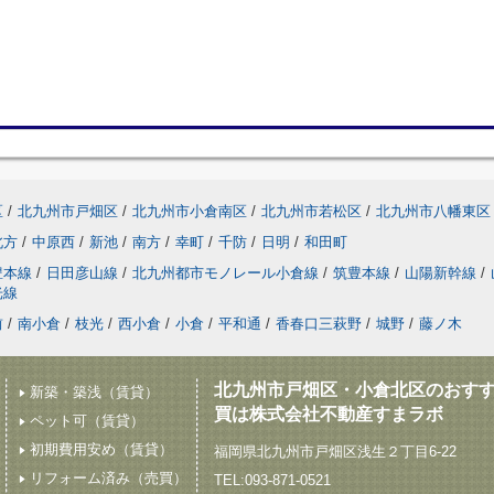
区
/
北九州市戸畑区
/
北九州市小倉南区
/
北九州市若松区
/
北九州市八幡東区
北方
/
中原西
/
新池
/
南方
/
幸町
/
千防
/
日明
/
和田町
豊本線
/
日田彦山線
/
北九州都市モノレール小倉線
/
筑豊本線
/
山陽新幹線
/
光線
前
/
南小倉
/
枝光
/
西小倉
/
小倉
/
平和通
/
香春口三萩野
/
城野
/
藤ノ木
北九州市戸畑区・小倉北区のおす
新築・築浅（賃貸）
買は株式会社不動産すまラボ
ペット可（賃貸）
初期費用安め（賃貸）
福岡県北九州市戸畑区浅生２丁目6-22
リフォーム済み（売買）
TEL:093-871-0521