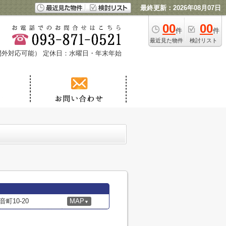
最終更新：2026年08月07日
00
00
件
件
最近見た物件
検討リスト
時間外対応可能）
定休日：水曜日・年末年始
町10-20
MAP
▼