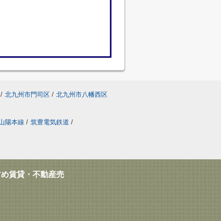
/
北九州市門司区
/
北九州市八幡西区
山陽本線
/
筑豊電気鉄道
/
すめ賃貸・不動産売