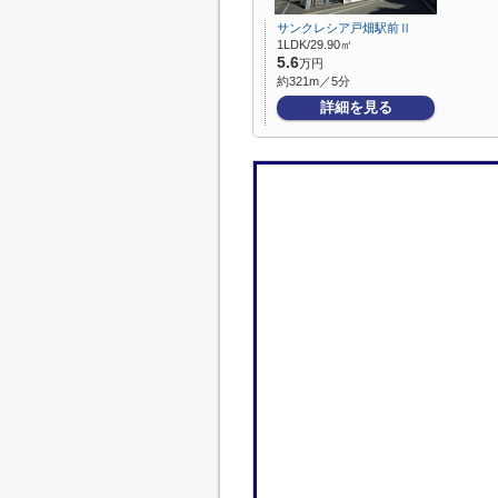
サンクレシア戸畑駅前Ⅱ
1LDK/29.90㎡
5.6
万円
約321m／5分
詳細を見る