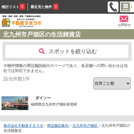
0
0
検討リスト
最近見た物件
お問合せ
北九州市戸畑区の生活雑貨店
スポットを絞り込む
※物件情報の周辺施設紹介のページであり、各店舗への問い合わせは当
社では対応できません。
該当件数
1
件
ダイソー
福岡県北九州市戸畑区初音町
-
株式会社不動産すまラボ
>
周辺施設案内
>
北九州市戸畑区
>
北九州市戸畑区の
生活雑貨店