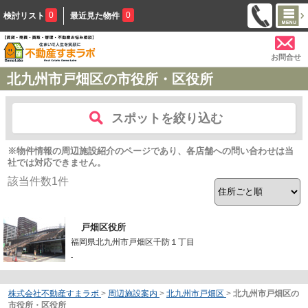
0
0
検討リスト
最近見た物件
お問合せ
北九州市戸畑区の市役所・区役所
スポットを絞り込む
※物件情報の周辺施設紹介のページであり、各店舗への問い合わせは当
社では対応できません。
該当件数
1
件
戸畑区役所
福岡県北九州市戸畑区千防１丁目
-
株式会社不動産すまラボ
>
周辺施設案内
>
北九州市戸畑区
>
北九州市戸畑区の
市役所・区役所