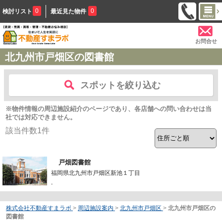
0
0
検討リスト
最近見た物件
お問合せ
北九州市戸畑区の図書館
スポットを絞り込む
※物件情報の周辺施設紹介のページであり、各店舗への問い合わせは当
社では対応できません。
該当件数
1
件
戸畑図書館
福岡県北九州市戸畑区新池１丁目
-
株式会社不動産すまラボ
>
周辺施設案内
>
北九州市戸畑区
>
北九州市戸畑区の
図書館