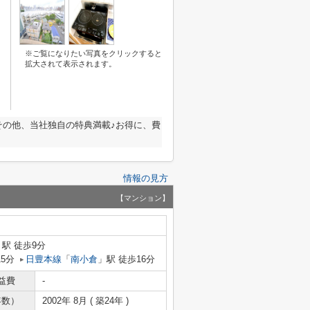
※ご覧になりたい写真をクリックすると
拡大されて表示されます。
その他、当社独自の特典満載♪お得に、費
情報の見方
【マンション】
」駅 徒歩9分
15分
日豊本線
「
南小倉
」駅 徒歩16分
益費
-
年数）
2002年 8月 ( 築24年 )