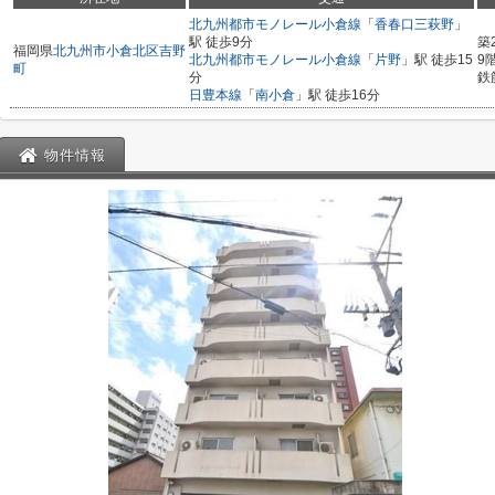
北九州都市モノレール小倉線
「
香春口三萩野
」
駅 徒歩9分
築
福岡県
北九州市小倉北区
吉野
北九州都市モノレール小倉線
「
片野
」駅 徒歩15
9
町
分
鉄
日豊本線
「
南小倉
」駅 徒歩16分
物件情報