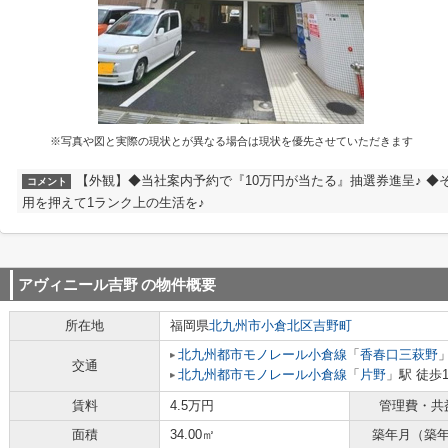
※写真や図と実際の現状とが異なる場合は現状を優先させていただきます
【外観】◆当社案内予約で『10万円が当たる』抽選券進呈♪ ◆
コメント
用を押えて1ランク上の生活を♪
アヴィニール吉野
の物件概要
所在地
福岡県
北九州市小倉北区
吉野町
北九州都市モノレール小倉線
「
香春口三萩野
交通
北九州都市モノレール小倉線
「
片野
」駅 徒歩
賃料
4.5万円
管理費・共
面積
34.00㎡
築年月（築