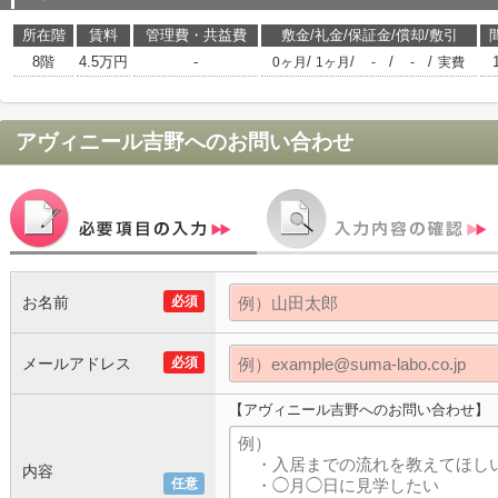
所在階
賃料
管理費・共益費
敷金/礼金/保証金/償却/敷引
8階
4.5万円
-
/
/
/
/
0ヶ月
1ヶ月
-
-
実費
アヴィニール吉野
へのお問い合わせ
お名前
必須
メールアドレス
必須
【アヴィニール吉野へのお問い合わせ】
内容
任意