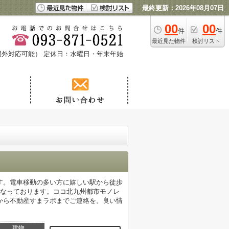
最終更新：2026年08月07日
00
00
件
件
最近見た物件
検討リスト
時間外対応可能）
定休日：水曜日・年末年始
す。電車移動の多い方に嬉しい駅から徒歩
となっております。ココ北九州都市モノレ
21から不動産すまラボまでご連絡を。良い情
建物