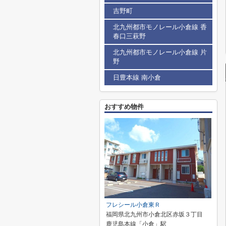
吉野町
北九州都市モノレール小倉線 香
春口三萩野
北九州都市モノレール小倉線 片
野
日豊本線 南小倉
おすすめ物件
フレシール小倉東Ｒ
福岡県北九州市小倉北区赤坂３丁目
鹿児島本線「小倉」駅