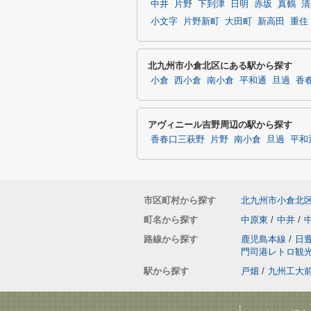
中井
片野
下到津
日明
赤坂
真鶴
清
小文字
片野新町
大田町
新高田
重住
北九州市小倉北区にある駅から探す
小倉
西小倉
南小倉
平和通
旦過
香
アヴィニール吉野周辺の駅から探す
香春口三萩野
片野
南小倉
旦過
平和
市区町村から探す
北九州市小倉北
町名から探す
中原東
/
中井
/
路線から探す
鹿児島本線
/
日
門司港レトロ観
駅から探す
戸畑
/
九州工大