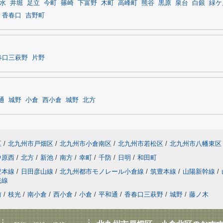
水
井堀
足立
今町
篠崎
下富野
木町
高峰町
熊谷
黒原
泉台
白銀
緑ケ
香春口
吉野町
春口三萩野
片野
通
城野
小倉
西小倉
城野
北方
区
/
北九州市戸畑区
/
北九州市小倉南区
/
北九州市若松区
/
北九州市八幡東区
中原西
/
北方
/
新池
/
南方
/
幸町
/
千防
/
日明
/
和田町
豊本線
/
日田彦山線
/
北九州都市モノレール小倉線
/
筑豊本線
/
山陽新幹線
/
光線
前
/
枝光
/
南小倉
/
西小倉
/
小倉
/
平和通
/
香春口三萩野
/
城野
/
藤ノ木