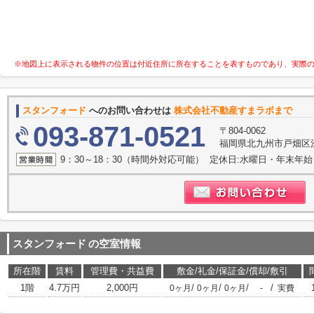
※地図上に表示される物件の位置は付近住所に所在することを表すものであり、実際
スタンフォード
へのお問い合わせは
株式会社不動産すまラボまで
093-871-0521
〒804-0062
福岡県北九州市戸畑区浅
9：30～18：30（時間外対応可能） 定休日:水曜日・年末年始
スタンフォード
の空室情報
所在階
賃料
管理費・共益費
敷金/礼金/保証金/償却/敷引
1階
4.7万円
2,000円
/
/
/
/
0ヶ月
0ヶ月
0ヶ月
-
実費