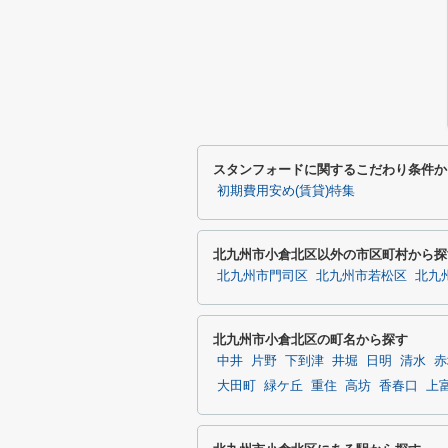
スタンフォードに関するこだわり条件か
初期費用安め(賃貸)特集
北九州市小倉北区以外の市区町村から探
北九州市門司区
北九州市若松区
北九
北九州市小倉北区の町名から探す
中井
片野
下到津
井堀
日明
清水
赤
大田町
緑ケ丘
重住
高坊
香春口
上