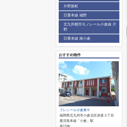
片野新町
日豊本線 城野
北九州都市モノレール小倉線 片
野
日豊本線 南小倉
おすすめ物件
フレシール小倉東Ｒ
福岡県北九州市小倉北区赤坂３丁目
鹿児島本線「小倉」駅
築15年