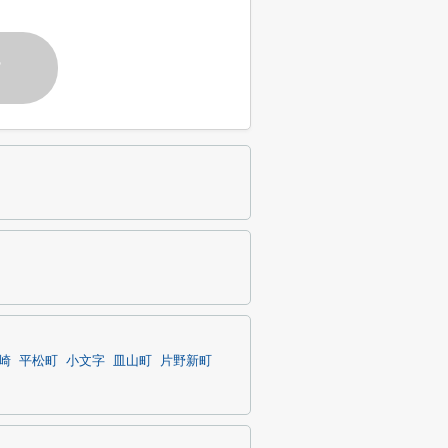
す
崎
平松町
小文字
皿山町
片野新町