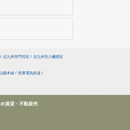
/
北九州市門司区
/
北九州市八幡西区
山陽本線
/
筑豊電気鉄道
/
すめ賃貸・不動産売