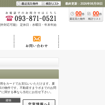
最終更新：2026年08月08日
00
00
件
件
最近見た物件
検討リスト
時間外対応可能）
定休日：水曜日・年末年始
費用をカードでお支払いいただけます。夏
家の物件です。不動産すまラボまでのお問
エリアに関する事なら当社にお任せ下さい。
建物
空室情報へ