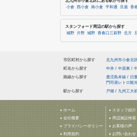
北九州市小倉北区にある駅から探す
小倉
西小倉
南小倉
平和通
旦過
香
スタンフォード周辺の駅から探す
城野
片野
城野
香春口三萩野
北方
市区町村から探す
北九州市小倉北
町名から探す
中井
/
中原東
/
路線から探す
鹿児島本線
/
日
門司港レトロ観
駅から探す
戸畑
/
九州工大
ホーム
スタッフ紹介
会社概要
周辺施設検索
プライバシーポリシー
お客様の声
利用規約
お問い合わせ