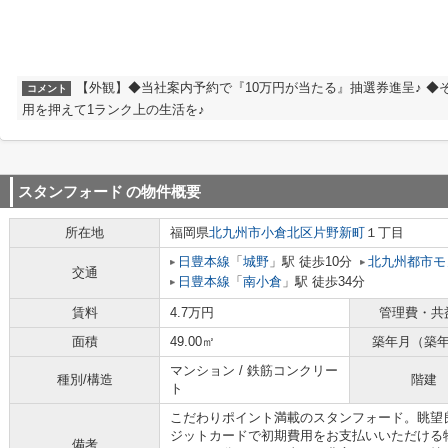
【外観】◆当社案内予約で『10万円が当たる』抽選券進呈♪ ◆
コメント
用を押えて1ランク上の生活を♪
スタンフォード
の物件概要
所在地
福岡県
北九州市小倉北区
片野新町
１丁目
日豊本線
「
城野
」駅 徒歩10分
北九州都市モ
交通
日豊本線
「
南小倉
」駅 徒歩34分
賃料
4.7万円
管理費・共
面積
49.00㎡
築年月（築
マンション / 鉄筋コンクリー
種別/構造
階建
ト
こだわりポイント満載のスタンフォード。眺望
ジットカードで初期費用をお支払いいただける
備考