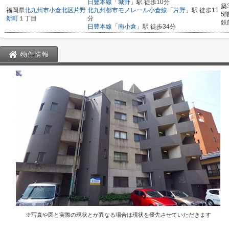
日豊本線
「
城野
」駅 徒歩10分
築
福岡県
北九州市小倉北区
片野
北九州都市モノレール小倉線
「
片野
」駅 徒歩11
5
新町
１丁目
分
鉄
日豊本線
「
南小倉
」駅 徒歩34分
物件情報
※写真や図と実際の現状とが異なる場合は現状を優先させていただきます