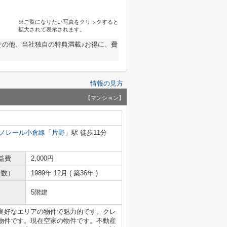
※ご覧になりたい写真をクリックすると
拡大されて表示されます。
その他、当社独自の特典満載♪お得に、費
情報の見方
【マンション】
ノレール小倉線
「
片野
」駅 徒歩11分
益費
2,000円
年数）
1989年 12月 ( 築36年 )
5階建
良好なエリアの物件で魅力的です。クレ
物件です。現在空家の物件です。不動産