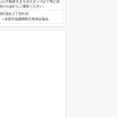
った不動産すまラボスタッフが丁寧に対
-labo.co.jpからご連絡ください。
区浅生２丁目6-22
号
全国宅地建物取引業保証協会