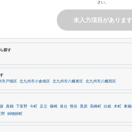
さい。
未入力項目がありま
ら探す
す
州市戸畑区
北九州市小倉南区
北九州市八幡東区
北九州市八幡西区
坂
真鶴
下富野
今町
足立
篠崎
泉台
熊谷
黒原
高峰町
白銀
木町
東篠
富野
鋳物師町