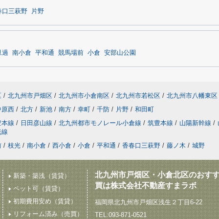
春口三萩野
片野
旦過
南小倉
平和通
競馬場前
小倉
安部山公園
区
/
北九州市戸畑区
/
北九州市小倉南区
/
北九州市若松区
/
北九州市八幡東区
中原西
/
北方
/
新池
/
南方
/
幸町
/
千防
/
片野
/
和田町
豊本線
/
日田彦山線
/
北九州都市モノレール小倉線
/
筑豊本線
/
山陽新幹線
/
光線
前
/
枝光
/
南小倉
/
西小倉
/
小倉
/
平和通
/
香春口三萩野
/
藤ノ木
/
城野
北九州市戸畑区・小倉北区のおす
新築・築浅（賃貸）
買は株式会社不動産すまラボ
ペット可（賃貸）
初期費用安め（賃貸）
福岡県北九州市戸畑区浅生２丁目6-22
リフォーム済み（売買）
TEL:093-871-0521