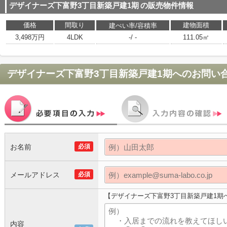
デザイナーズ下富野3丁目新築戸建1期
の販売物件情報
価格
間取り
建物面積
建ぺい率/容積率
3,498万円
4LDK
-/ -
111.05㎡
デザイナーズ下富野3丁目新築戸建1期
へのお問い
お名前
必須
メールアドレス
必須
【デザイナーズ下富野3丁目新築戸建1期
内容