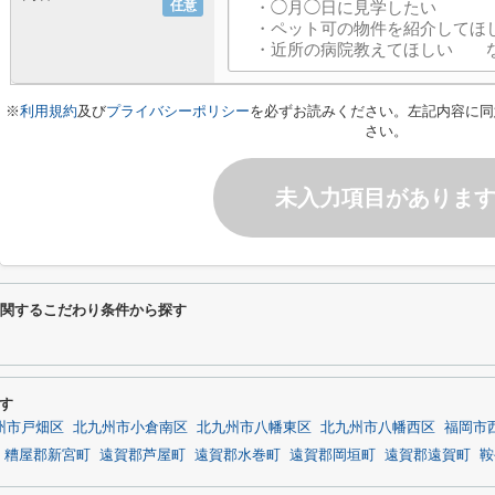
任意
※
利用規約
及び
プライバシーポリシー
を必ずお読みください。左記内容に同
さい。
未入力項目がありま
に関するこだわり条件から探す
す
州市戸畑区
北九州市小倉南区
北九州市八幡東区
北九州市八幡西区
福岡市
糟屋郡新宮町
遠賀郡芦屋町
遠賀郡水巻町
遠賀郡岡垣町
遠賀郡遠賀町
鞍