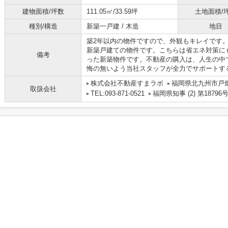
建物面積/坪数
111.05㎡/33.59坪
土地面積/
種別/構造
新築一戸建 / 木造
地目
築2年以内の物件ですので、外観もキレイです
新築戸建ての物件です。こちらは省エネ対策に
備考
った新築物件です。不動産の購入は、人生の中
悔の無いよう当社スタッフが全力でサポートす
株式会社不動産すまラボ
福岡県北九州市戸畑
取扱会社
TEL:093-871-0521
福岡県知事 (2) 第18796