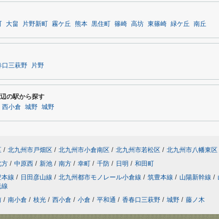
町
大畠
片野新町
霧ケ丘
熊本
黒住町
篠崎
高坊
東篠崎
緑ケ丘
南丘
春口三萩野
片野
周辺の駅から探す
西小倉
城野
城野
区
/
北九州市戸畑区
/
北九州市小倉南区
/
北九州市若松区
/
北九州市八幡東区
北方
/
中原西
/
新池
/
南方
/
幸町
/
千防
/
日明
/
和田町
豊本線
/
日田彦山線
/
北九州都市モノレール小倉線
/
筑豊本線
/
山陽新幹線
/
光線
前
/
南小倉
/
枝光
/
西小倉
/
小倉
/
平和通
/
香春口三萩野
/
城野
/
藤ノ木