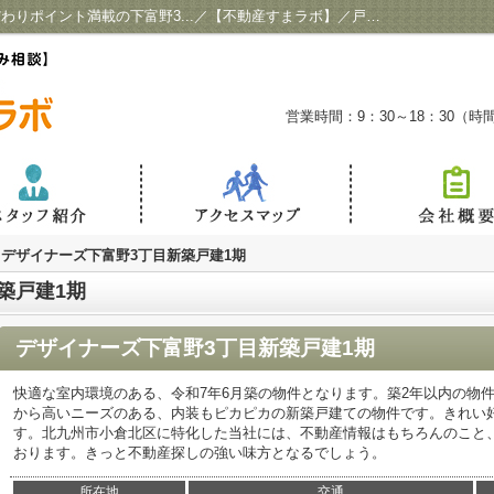
デザイナーズ下富野3丁目新築戸建1期 こだわりポイント満載の下富野3...／【不動産すまラボ】／戸畑の不動産情報
営業時間：9：30～18：30（
デザイナーズ下富野3丁目新築戸建1期
築戸建1期
デザイナーズ下富野3丁目新築戸建1期
快適な室内環境のある、令和7年6月築の物件となります。築2年以内の物
から高いニーズのある、内装もピカピカの新築戸建ての物件です。きれい
す。北九州市小倉北区に特化した当社には、不動産情報はもちろんのこと
おります。きっと不動産探しの強い味方となるでしょう。
所在地
交通