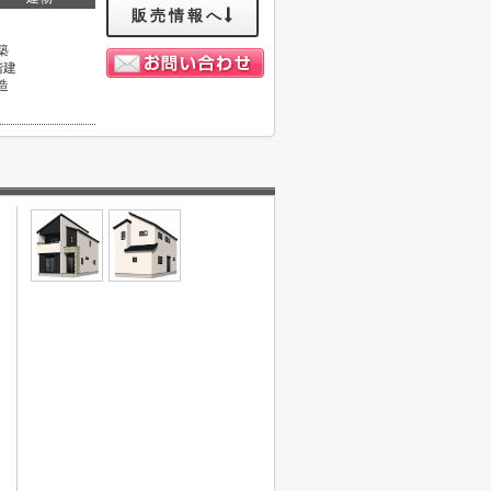
販売情報へ
築
階建
造