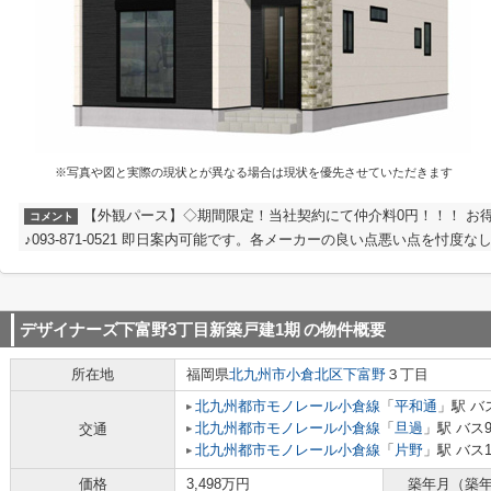
※写真や図と実際の現状とが異なる場合は現状を優先させていただきます
【外観パース】◇期間限定！当社契約にて仲介料0円！！！ お
コメント
♪093-871-0521 即日案内可能です。各メーカーの良い点悪い点を忖度
デザイナーズ下富野3丁目新築戸建1期
の物件概要
所在地
福岡県
北九州市小倉北区
下富野
３丁目
北九州都市モノレール小倉線
「
平和通
」駅 バ
北九州都市モノレール小倉線
「
旦過
」駅 バス
交通
北九州都市モノレール小倉線
「
片野
」駅 バス1
価格
3,498万円
築年月（築