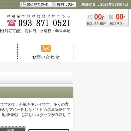
最終更新：2026年08月07日
00
00
件
件
最近見た物件
検討リスト
時間外対応可能）
定休日：水曜日・年末年始
件ですので、外観もキレイです。多くの方
好きな方に一押しなピカピカの新築物件で
、地域情報にも詳しいスタッフが在籍して
建物