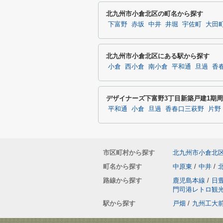
北九州市小倉北区の町名から探す
下富野
赤坂
中井
井堀
宇佐町
大田
北九州市小倉北区にある駅から探す
小倉
西小倉
南小倉
平和通
旦過
香
デザイナーズ下富野3丁目新築戸建1期
平和通
小倉
旦過
香春口三萩野
片野
市区町村から探す
北九州市小倉北
町名から探す
中原東
/
中井
/
路線から探す
鹿児島本線
/
日
門司港レトロ観
駅から探す
戸畑
/
九州工大