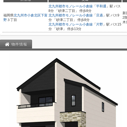
北九州都市モノレール小倉線
「
平和通
」駅 バス
8分 「砂津二丁目」 停歩8分
新
福岡県
北九州市小倉北区
下富
北九州都市モノレール小倉線
「
旦過
」駅 バス9
2
野
３丁目
分 「砂津二丁目」 停歩8分
木
北九州都市モノレール小倉線
「
片野
」駅 バス15
分 「砂津」 停歩13分
物件情報