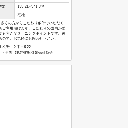
坪数
138.21㎡/41.8坪
宅地
。多くの方からこだわり条件でいただく
もご利用頂けます。こだわりの設備が整
でも大きなターニングポイントです。後
るので、お気軽にお問合せ下さい。
区浅生２丁目6-22
号
全国宅地建物取引業保証協会