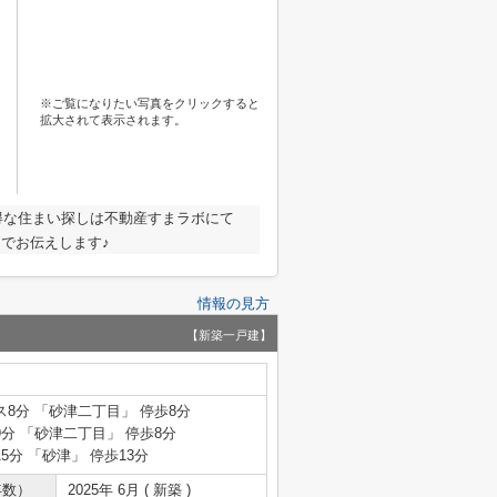
※ご覧になりたい写真をクリックすると
拡大されて表示されます。
得な住まい探しは不動産すまラボにて
なしでお伝えします♪
情報の見方
【新築一戸建】
ス8分 「砂津二丁目」 停歩8分
9分 「砂津二丁目」 停歩8分
5分 「砂津」 停歩13分
年数）
2025年 6月 ( 新築 )