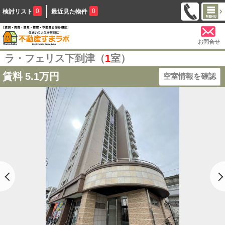
0
0
検討リスト
最近見た物件
お問合せ
ラ・フェリス下到津（
1
室）
賃料
5.1万円
空室情報を確認