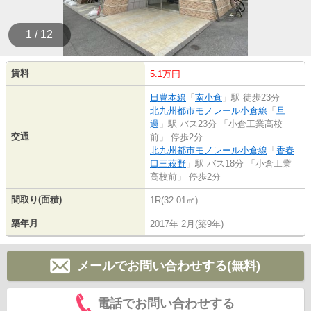
1 / 12
賃料
5.1万円
日豊本線
「
南小倉
」駅 徒歩23分
北九州都市モノレール小倉線
「
旦
過
」駅 バス23分 「小倉工業高校
交通
前」 停歩2分
北九州都市モノレール小倉線
「
香春
口三萩野
」駅 バス18分 「小倉工業
高校前」 停歩2分
間取り(面積)
1R(32.01㎡)
築年月
2017年 2月(築9年)
メールでお問い合わせする(無料)
電話でお問い合わせする