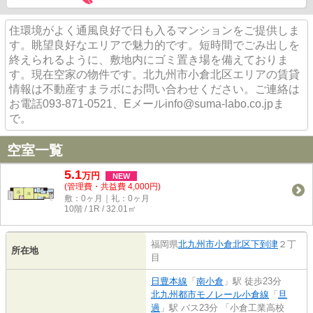
住環境がよく通風良好で日も入るマンションをご提供しま
す。眺望良好なエリアで魅力的です。短時間でごみ出しを
終えられるように、敷地内にゴミ置き場を備えておりま
す。現在空家の物件です。北九州市小倉北区エリアの賃貸
情報は不動産すまラボにお問い合わせください。ご連絡は
お電話093-871-0521、Eメールinfo@suma-labo.co.jpま
で。
空室一覧
5.1
万
円
NEW
(管理費・共益費 4,000円)
敷：0ヶ月｜礼：0ヶ月
10階 / 1R / 32.01㎡
福岡県
北九州市小倉北区
下到津
２丁
所在地
目
日豊本線
「
南小倉
」駅 徒歩23分
北九州都市モノレール小倉線
「
旦
過
」駅 バス23分 「小倉工業高校