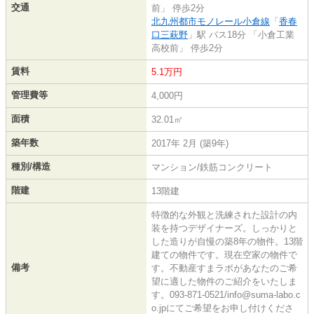
交通
前」 停歩2分
北九州都市モノレール小倉線
「
香春
口三萩野
」駅 バス18分 「小倉工業
高校前」 停歩2分
賃料
5.1万円
管理費等
4,000円
面積
32.01㎡
築年数
2017年 2月 (築9年)
種別/構造
マンション/鉄筋コンクリート
階建
13階建
特徴的な外観と洗練された設計の内
装を持つデザイナーズ。しっかりと
した造りが自慢の築8年の物件。13階
建ての物件です。現在空家の物件で
備考
す。不動産すまラボがあなたのご希
望に適した物件のご紹介をいたしま
す。093-871-0521/info@suma-labo.c
o.jpにてご希望をお申し付けくださ