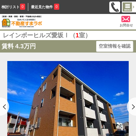
0
0
検討リスト
最近見た物件
お問合せ
レインボーヒルズ愛坂Ⅰ（
1
室）
賃料
4.3万円
空室情報を確認