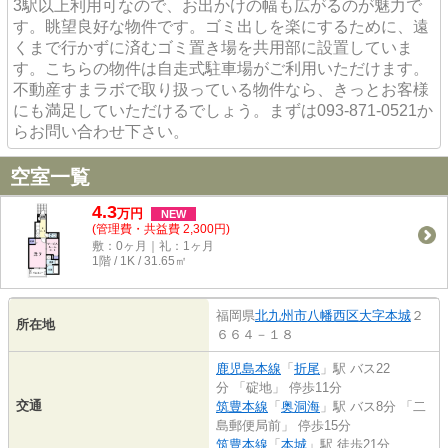
3駅以上利用可なので、お出かけの幅も広がるのが魅力で
す。眺望良好な物件です。ゴミ出しを楽にするために、遠
くまで行かずに済むゴミ置き場を共用部に設置していま
す。こちらの物件は自走式駐車場がご利用いただけます。
不動産すまラボで取り扱っている物件なら、きっとお客様
にも満足していただけるでしょう。まずは093-871-0521か
らお問い合わせ下さい。
空室一覧
4.3
万
円
NEW
(管理費・共益費 2,300円)
敷：0ヶ月｜礼：1ヶ月
1階 / 1K / 31.65㎡
福岡県
北九州市八幡西区
大字本城
２
所在地
６６４－１８
鹿児島本線
「
折尾
」駅 バス22
分 「碇地」 停歩11分
交通
筑豊本線
「
奥洞海
」駅 バス8分 「二
島郵便局前」 停歩15分
筑豊本線
「
本城
」駅 徒歩21分