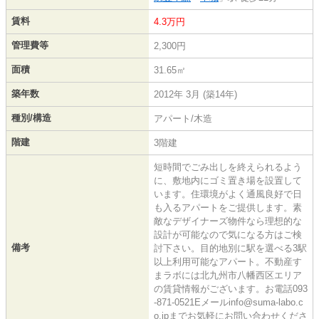
賃料
4.3万円
管理費等
2,300円
面積
31.65㎡
築年数
2012年 3月 (築14年)
種別/構造
アパート/木造
階建
3階建
短時間でごみ出しを終えられるよう
に、敷地内にゴミ置き場を設置して
います。住環境がよく通風良好で日
も入るアパートをご提供します。素
敵なデザイナーズ物件なら理想的な
設計が可能なので気になる方はご検
備考
討下さい。目的地別に駅を選べる3駅
以上利用可能なアパート。不動産す
まラボには北九州市八幡西区エリア
の賃貸情報がございます。お電話093
-871-0521Eメールinfo@suma-labo.c
o.jpまでお気軽にお問い合わせくださ