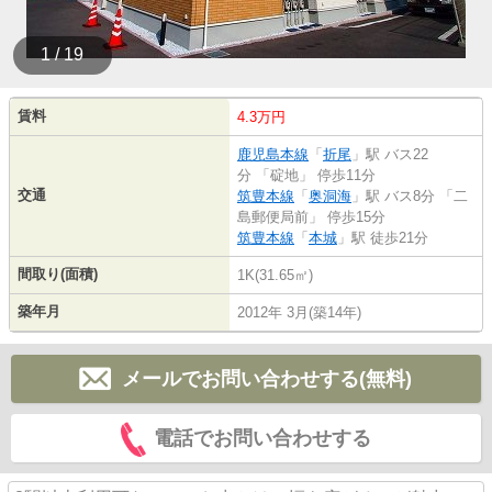
1 / 19
賃料
4.3万円
鹿児島本線
「
折尾
」駅 バス22
分 「碇地」 停歩11分
交通
筑豊本線
「
奥洞海
」駅 バス8分 「二
島郵便局前」 停歩15分
筑豊本線
「
本城
」駅 徒歩21分
間取り(面積)
1K(31.65㎡)
築年月
2012年 3月(築14年)
メールでお問い合わせする(無料)
電話でお問い合わせする