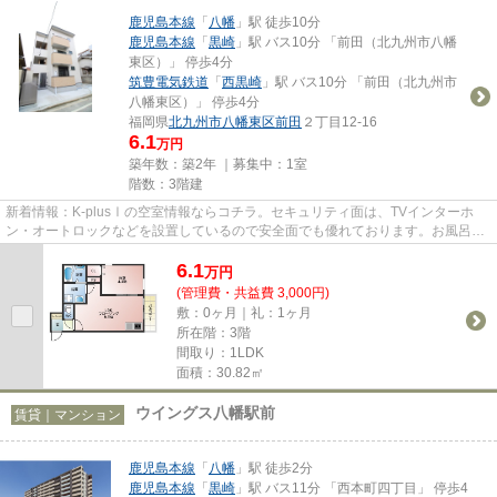
鹿児島本線
「
八幡
」駅 徒歩10分
鹿児島本線
「
黒崎
」駅 バス10分 「前田（北九州市八幡
東区）」 停歩4分
筑豊電気鉄道
「
西黒崎
」駅 バス10分 「前田（北九州市
八幡東区）」 停歩4分
福岡県
北九州市八幡東区
前田
２丁目12-16
6.1
万円
築年数：築2年 ｜募集中：
1室
階数：3階建
新着情報：K-plusⅠの空室情報ならコチラ。セキュリティ面は、TVインターホ
ン・オートロックなどを設置しているので安全面でも優れております。お風呂に
は追い焚き機能が付いています。...
6.1
万
円
(管理費・共益費 3,000円)
敷：0ヶ月｜礼：1ヶ月
所在階：3階
間取り：1LDK
面積：30.82㎡
ウイングス八幡駅前
賃貸｜マンション
鹿児島本線
「
八幡
」駅 徒歩2分
鹿児島本線
「
黒崎
」駅 バス11分 「西本町四丁目」 停歩4