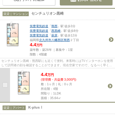
センチュリオン黒崎
賃貸｜マンション
筑豊電気鉄道
「
熊西
」駅 徒歩3分
筑豊電気鉄道
「
西黒崎
」駅 徒歩8分
筑豊電気鉄道
「
萩原
」駅 徒歩12分
福岡県
北九州市八幡西区
熊西
２丁目
4.4
万円
築年数：築26年 ｜募集中：
1室
階数：4階建
センチュリオン黒崎：熊西駅にも近くて便利。来客時にはTVインターホンを使用
して訪問者の顔を確認することができます。現在空家ですので、なるべく早くお
部屋が見たいという方にもお...
4.4
万
円
(管理費・共益費 3,000円)
敷：1ヶ月｜礼：0ヶ月
所在階：4階
間取り：1LDK
面積：35.64㎡
K-plusⅠ
賃貸｜アパート