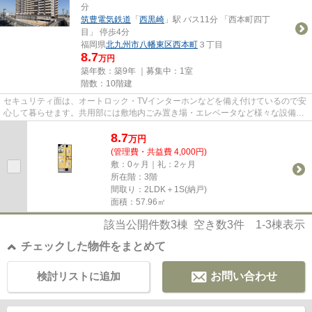
分
筑豊電気鉄道
「
西黒崎
」駅 バス11分 「西本町四丁
目」 停歩4分
福岡県
北九州市八幡東区
西本町
３丁目
8.7
万円
築年数：築9年 ｜募集中：
1室
階数：10階建
セキュリティ面は、オートロック・TVインターホンなどを備え付けているので安
心して暮らせます。共用部には敷地内ごみ置き場・エレベータなど様々な設備や
サービスが揃っているので便...
8.7
万
円
(管理費・共益費 4,000円)
敷：0ヶ月｜礼：2ヶ月
所在階：3階
間取り：2LDK＋1S(納戸)
面積：57.96㎡
該当公開件数
3
棟 空き数
3
件
1-3
棟表示
チェックした物件をまとめて
検討リストに追加
お問い合わせ