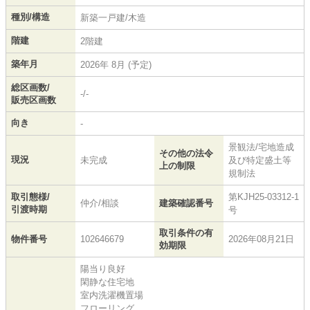
種別/構造
新築一戸建/木造
階建
2階建
築年月
2026年 8月 (予定)
総区画数/
-/-
販売区画数
向き
-
景観法/宅地造成
その他の法令
現況
未完成
及び特定盛土等
上の制限
規制法
取引態様/
第KJH25-03312-1
仲介/相談
建築確認番号
引渡時期
号
取引条件の有
物件番号
102646679
2026年08月21日
効期限
陽当り良好
閑静な住宅地
室内洗濯機置場
フローリング