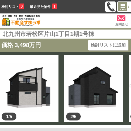
0
1
検討リスト
最近見た物件
お問合せ
北九州市若松区片山1丁目1期1号棟
価格
3,498
万円
検討リストに追加
1/5
2/5