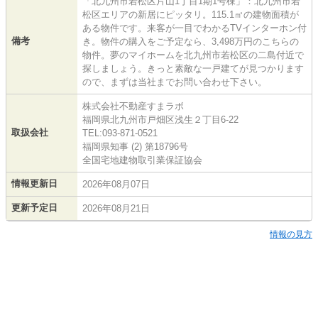
「北九州市若松区片山1丁目1期1号棟」：北九州市若
松区エリアの新居にピッタリ。115.1㎡の建物面積が
ある物件です。来客が一目でわかるTVインターホン付
備考
き。物件の購入をご予定なら、3,498万円のこちらの
物件。夢のマイホームを北九州市若松区の二島付近で
探しましょう。きっと素敵な一戸建てが見つかります
ので、まずは当社までお問い合わせ下さい。
株式会社不動産すまラボ
福岡県北九州市戸畑区浅生２丁目6-22
取扱会社
TEL:093-871-0521
福岡県知事 (2) 第18796号
全国宅地建物取引業保証協会
情報更新日
2026年08月07日
更新予定日
2026年08月21日
情報の見方