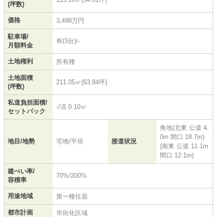
(坪数)
価格
3,498万円
駐車場/
有(3台)/-
月額料金
土地権利
所有権
土地面積
211.05㎡(63.84坪)
(坪数)
私道負担面積/
-/済 0.10㎡
セットバック
角地(北東 公道 4.
0m 間口 18.7m)
地目/地勢
宅地/平坦
接道状況
(南東 公道 11.1m
間口 12.1m)
建ぺい率/
70%/200%
容積率
用途地域
第一種住居
都市計画
市街化区域