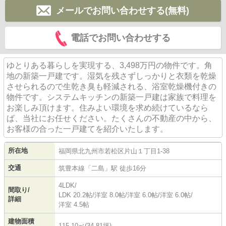
メールでお問い合わせする(無料)
電話でお問い合わせする
ゆとりある暮らしを実現する、3,498万円の物件です。角
地の新築一戸建です。湿気を残さずしっかりと衣類を乾燥
させられるので生乾き臭も軽減される、浴室乾燥機付きの
物件です。システムキッチンの新築一戸建は家族で料理を
お楽しみ頂けます。住みよい環境を求め続けているなら
ば、当社にお任せください。たくさんの不動産の中から、
お客様の合った一戸建てを紹介いたします。
所在地
福岡県
北九州市若松区
片山
１丁目1-38
交通
筑豊本線
「
二島
」駅 徒歩16分
4LDK/
間取り/
LDK 20.2帖
/
洋室 8.0帖
/
洋室 6.0帖
/
洋室 6.0帖
/
詳細
洋室 4.5帖
建物面積
115.10㎡(34.81坪)