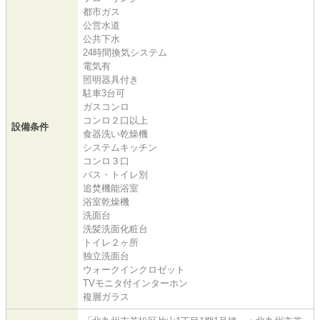
都市ガス
公営水道
公共下水
24時間換気システム
電気有
照明器具付き
駐車3台可
ガスコンロ
コンロ２口以上
設備条件
食器洗い乾燥機
システムキッチン
コンロ３口
バス・トイレ別
追焚機能浴室
浴室乾燥機
洗面台
洗髪洗面化粧台
トイレ２ヶ所
独立洗面台
ウォークインクロゼット
TVモニタ付インターホン
複層ガラス