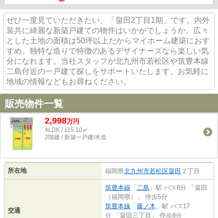
ぜひ一度見ていただきたい、「畠田2丁目1期」です。内外
装共に綺麗な新築戸建ての物件はいかがでしょうか。広々
とした土地の面積は50坪以上だからマイホーム建築におす
すめ。独特な造りで特徴のあるデザイナーズなら楽しい気
分になれます。当社スタッフが北九州市若松区や筑豊本線
二島付近の一戸建て探しをサポートいたします。お気軽に
地域の情報などもお尋ねください。
販売物件一覧
2,998
万
円
4LDK / 115.10㎡
2階建 / 新築一戸建/木造
所在地
福岡県
北九州市若松区
畠田
２丁目
筑豊本線
「
二島
」駅 バス8分 「畠田
（福岡県）」 停歩5分
筑豊本線
「
藤ノ木
」駅 バス17
交通
分 「畠田三丁目」 停歩8分