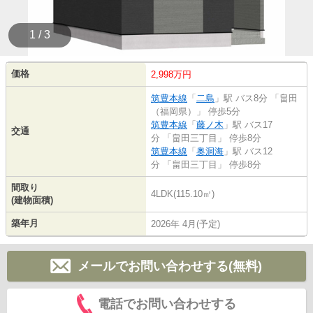
1 / 3
価格
2,998万円
筑豊本線
「
二島
」駅 バス8分 「畠田
（福岡県）」 停歩5分
筑豊本線
「
藤ノ木
」駅 バス17
交通
分 「畠田三丁目」 停歩8分
筑豊本線
「
奥洞海
」駅 バス12
分 「畠田三丁目」 停歩8分
間取り
4LDK(115.10㎡)
(建物面積)
築年月
2026年 4月(予定)
メールでお問い合わせする(無料)
電話でお問い合わせする