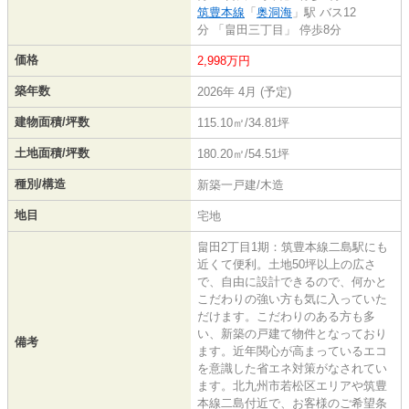
筑豊本線
「
奥洞海
」駅 バス12
分 「畠田三丁目」 停歩8分
価格
2,998万円
築年数
2026年 4月 (予定)
建物面積/坪数
115.10㎡/34.81坪
土地面積/坪数
180.20㎡/54.51坪
種別/構造
新築一戸建/木造
地目
宅地
畠田2丁目1期：筑豊本線二島駅にも
近くて便利。土地50坪以上の広さ
で、自由に設計できるので、何かと
こだわりの強い方も気に入っていた
だけます。こだわりのある方も多
い、新築の戸建て物件となっており
備考
ます。近年関心が高まっているエコ
を意識した省エネ対策がなされてい
ます。北九州市若松区エリアや筑豊
本線二島付近で、お客様のご希望条