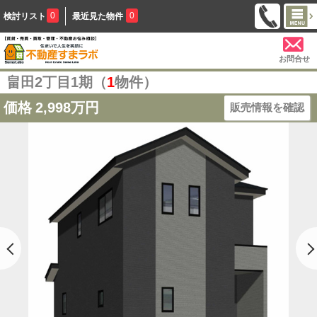
0
0
検討リスト
最近見た物件
お問合せ
畠田2丁目1期（
1
物件）
価格
2,998万円
販売情報を確認