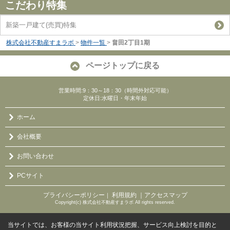
こだわり特集
新築一戸建て(売買)特集
株式会社不動産すまラボ
>
物件一覧
>
畠田2丁目1期
ページトップに戻る
営業時間:9：30～18：30（時間外対応可能）
定休日:水曜日・年末年始
ホーム
会社概要
お問い合わせ
PCサイト
プライバシーポリシー
利用規約
｜アクセスマップ
｜
Copyright(c) 株式会社不動産すまラボ All rights reserved.
当サイトでは、お客様の当サイト利用状況把握、サービス向上検討を目的と