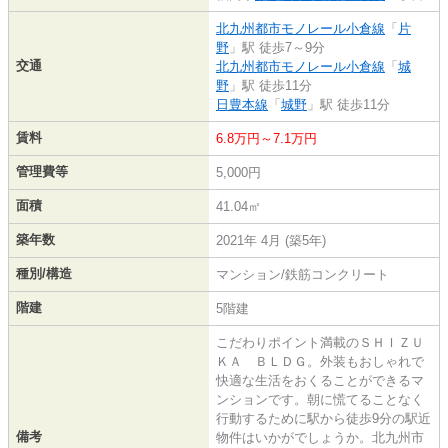
北九州都市モノレール小倉線
「
片
野
」駅 徒歩7～9分
交通
北九州都市モノレール小倉線
「
城
野
」駅 徒歩11分
日豊本線
「
城野
」駅 徒歩11分
賃料
6.8万円～7.1万円
管理費等
5,000円
面積
41.04㎡
築年数
2021年 4月 (築5年)
種別/構造
マンション/鉄筋コンクリート
階建
5階建
こだわりポイント満載のＳＨＩＺＵ
ＫＡ ＢＬＤＧ。外装もおしゃれで
快適な生活をおくることができるマ
ンションです。朝に慌てることなく
行動するために駅から徒歩9分の駅近
備考
物件はいかがでしょうか。北九州市