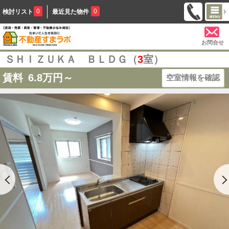
0
0
検討リスト
最近見た物件
お問合せ
ＳＨＩＺＵＫＡ ＢＬＤＧ（
3
室）
賃料
6.8
万円～
空室情報を確認