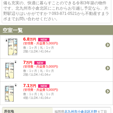
備も充実の、快適に暮らすことのできる令和3年築の物件
です。北九州市小倉北区にこれからお引越し予定なら、片
野駅辺りはいかがですか？093-871-0521から不動産すまラ
ボまでお問い合わせください。
空室一覧
6.8
万
円
NEW
(管理費・共益費 5,000円)
敷：1ヶ月｜礼：1ヶ月
2階 / 1LDK / 41.04㎡
7
万
円
NEW
(管理費・共益費 5,000円)
敷：1ヶ月｜礼：0ヶ月
2階 / 1LDK / 41.04㎡
7.1
万
円
NEW
(管理費・共益費 5,000円)
敷：1ヶ月｜礼：1ヶ月
4階 / 1LDK / 41.04㎡
所在地
福岡県
北九州市小倉北区
片野
４丁目