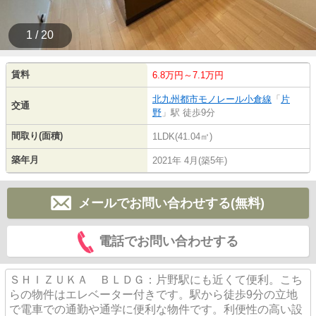
1 / 20
賃料
6.8万円～7.1万円
北九州都市モノレール小倉線
「
片
交通
野
」駅 徒歩9分
間取り(面積)
1LDK(41.04㎡)
築年月
2021年 4月(築5年)
メールでお問い合わせする(無料)
電話でお問い合わせする
ＳＨＩＺＵＫＡ ＢＬＤＧ：片野駅にも近くて便利。こち
らの物件はエレベーター付きです。駅から徒歩9分の立地
で電車での通勤や通学に便利な物件です。利便性の高い設