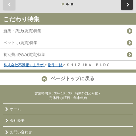
前
こだわり特集
新築・築浅(賃貸)特集
ペット可(賃貸)特集
初期費用安め(賃貸)特集
株式会社不動産すまラボ
>
物件一覧
>
ＳＨＩＺＵＫＡ ＢＬＤＧ
ページトップに戻る
営業時間:9：30～18：30（時間外対応可能）
定休日:水曜日・年末年始
ホーム
会社概要
お問い合わせ