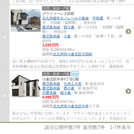
丁目3期」はいかがでしょうか。こちらは清潔感のある新築戸建て物件で
す。3口コンロが付いているので、3つの料理...
売買｜新築一戸建
グラファーレ大田町
北九州都市モノレール小倉線
「
平和通
」駅 バス8
分 「大田町（福岡県）」 停歩2分
鹿児島本線
「
西小倉
」駅 バス13分 「大田町（福岡
県）」 停歩2分
鹿児島本線
「
小倉
」駅 バス8分 「砂津一丁目」 停
歩4分
3,299万円
間取:
4LDK/102.68㎡
福岡県
北九州市小倉北区
大田町
追い焚き機能付の浴室です。価格3,499万円のお住まいはこちらです。浴
室乾燥機のあるお風呂場は洗濯物を干すときにも便利です。建物面積
140.07平米なので、使い勝手がいいです。住まい...
売買｜新築一戸建
新築
小倉北区中井5丁目1期
鹿児島本線
「
九州工大前
」駅 徒歩25分
鹿児島本線
「
西小倉
」駅 徒歩37分
日豊本線
「
南小倉
」駅 徒歩39分
4,498万円
間取:
4LDK/104.74㎡
福岡県
北九州市小倉北区
中井
５丁目
坂が少ない平坦地に立地しています。デザイン性のあるシステムキッチン
付きなので、キッチンがお洒落なスペースになっています。今回紹介する
のは、建物面積が104.74平米。新築の戸建...
該当公開件数
7
件 販売数
7
件
1-7
件表示