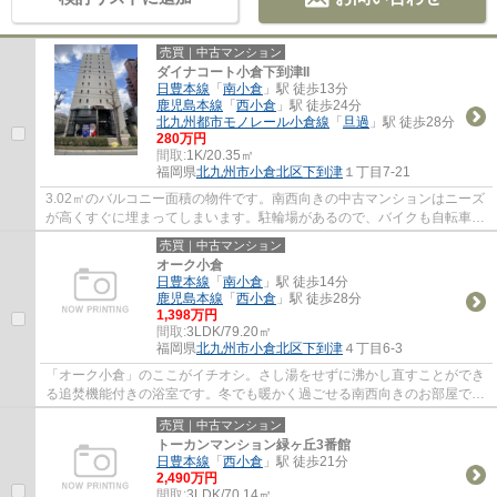
売買｜中古マンション
ダイナコート小倉下到津II
日豊本線
「
南小倉
」駅 徒歩13分
鹿児島本線
「
西小倉
」駅 徒歩24分
北九州都市モノレール小倉線
「
旦過
」駅 徒歩28分
280万円
間取:
1K/20.35㎡
福岡県
北九州市小倉北区
下到津
１丁目7-21
3.02㎡のバルコニー面積の物件です。南西向きの中古マンションはニーズ
が高くすぐに埋まってしまいます。駐輪場があるので、バイクも自転車も
置いておくことができます。専有面積20.35...
売買｜中古マンション
オーク小倉
日豊本線
「
南小倉
」駅 徒歩14分
鹿児島本線
「
西小倉
」駅 徒歩28分
1,398万円
間取:
3LDK/79.20㎡
福岡県
北九州市小倉北区
下到津
４丁目6-3
「オーク小倉」のここがイチオシ。さし湯をせずに沸かし直すことができ
る追焚機能付きの浴室です。冬でも暖かく過ごせる南西向きのお部屋で
す。79.2㎡の専有面積でスペースの面でも問...
売買｜中古マンション
トーカンマンション緑ヶ丘3番館
日豊本線
「
西小倉
」駅 徒歩21分
2,490万円
間取:
3LDK/70.14㎡