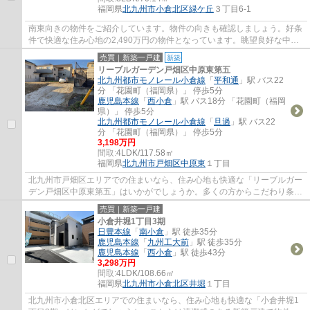
福岡県
北九州市小倉北区
緑ケ丘
３丁目6-1
南東向きの物件をご紹介しています。物件の向きも確認しましょう。好条
件で快適な住み心地の2,490万円の物件となっています。眺望良好な中古
マンションで景色を楽しみませんか。快適収...
売買｜新築一戸建
新築
リーブルガーデン戸畑区中原東第五
北九州都市モノレール小倉線
「
平和通
」駅 バス22
分 「花園町（福岡県）」 停歩5分
鹿児島本線
「
西小倉
」駅 バス18分 「花園町（福岡
県）」 停歩5分
北九州都市モノレール小倉線
「
旦過
」駅 バス22
分 「花園町（福岡県）」 停歩5分
3,198万円
間取:
4LDK/117.58㎡
福岡県
北九州市戸畑区
中原東
１丁目
北九州市戸畑区エリアでの住まいなら、住み心地も快適な「リーブルガー
デン戸畑区中原東第五」はいかがでしょうか。多くの方からこだわり条件
でいただく新築戸建ての物件です。建物面...
売買｜新築一戸建
小倉井堀1丁目3期
日豊本線
「
南小倉
」駅 徒歩35分
鹿児島本線
「
九州工大前
」駅 徒歩35分
鹿児島本線
「
西小倉
」駅 徒歩43分
3,298万円
間取:
4LDK/108.66㎡
福岡県
北九州市小倉北区
井堀
１丁目
北九州市小倉北区エリアでの住まいなら、住み心地も快適な「小倉井堀1