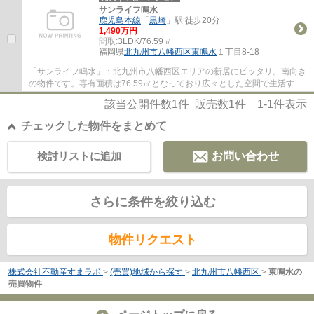
サンライフ鳴水
鹿児島本線
「
黒崎
」駅 徒歩20分
1,490万円
間取:
3LDK/76.59㎡
福岡県
北九州市八幡西区
東鳴水
１丁目8-18
「サンライフ鳴水」：北九州市八幡西区エリアの新居にピッタリ。南向き
の物件です。専有面積は76.59㎡となっており広々とした空間で生活する
ことができます。シューズボックスがないと...
該当公開件数
1
件 販売数
1
件
1-1
件表示
チェックした物件をまとめて
検討リストに追加
お問い合わせ
さらに条件を絞り込む
物件リクエスト
株式会社不動産すまラボ
>
(売買)地域から探す
>
北九州市八幡西区
>
東鳴水の
売買物件