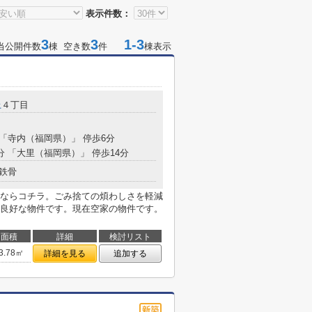
表示件数：
3
3
1-3
当公開件数
棟 空き数
件
棟表示
上
４丁目
 「寺内（福岡県）」 停歩6分
0分 「大里（福岡県）」 停歩14分
鉄骨
ならコチラ。ごみ捨ての煩わしさを軽減
良好な物件です。現在空家の物件です。
面積
詳細
検討リスト
3.78㎡
詳細を見る
追加する