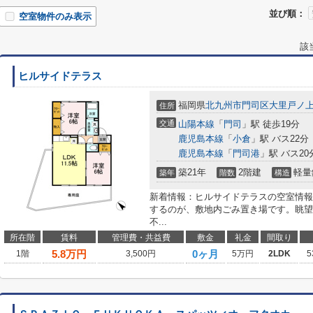
並び順：
空室物件のみ表示
該
ヒルサイドテラス
福岡県
北九州市門司区
大里戸ノ
住所
交通
山陽本線
「
門司
」駅 徒歩19分
鹿児島本線
「
小倉
」駅 バス22分
鹿児島本線
「
門司港
」駅 バス2
築21年
2階建
軽量
築年
階数
構造
新着情報：ヒルサイドテラスの空室情報
するのが、敷地内ごみ置き場です。眺望
不...
所在階
賃料
管理費・共益費
敷金
礼金
間取り
5.8
万円
0ヶ月
1階
3,500円
5万円
2LDK
5