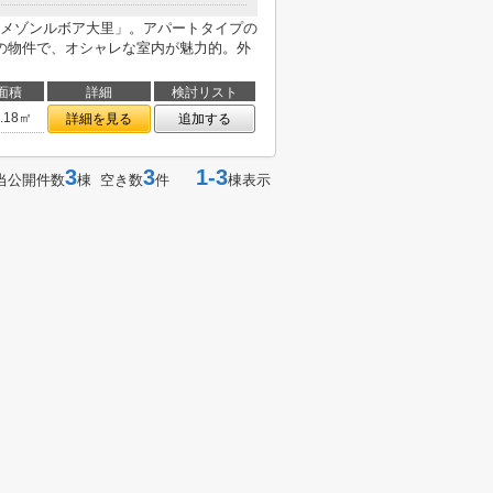
メゾンルボア大里」。アパートタイプの
の物件で、オシャレな室内が魅力的。外
面積
詳細
検討リスト
5.18㎡
詳細を見る
追加する
3
3
1-3
当公開件数
棟 空き数
件
棟表示