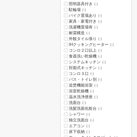
照明器具付き
(-)
駐輪場
(-)
バイク置場あり
(-)
家具・家電付き
(-)
洗濯機置場有
(-)
耐震構造
(-)
外観タイル張り
(-)
IHクッキングヒーター
(-)
コンロ２口以上
(-)
食器洗い乾燥機
(-)
システムキッチン
(-)
対面式キッチン
(-)
コンロ３口
(-)
バス・トイレ別
(-)
追焚機能浴室
(-)
浴室乾燥機
(-)
温水洗浄便座
(-)
洗面台
(-)
洗髪洗面化粧台
(-)
シャワー
(-)
独立洗面台
(-)
エアコン
(-)
床下収納
(-)