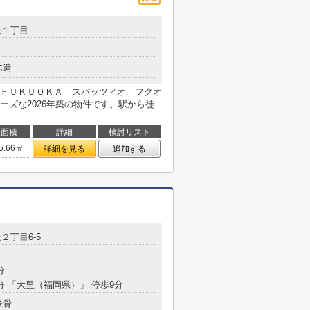
上
１丁目
木造
ＦＵＫＵＯＫＡ スパッツィオ フクオ
ーズな2026年築の物件です。駅から徒
面積
詳細
検討リスト
5.66㎡
詳細を見る
追加する
上
２丁目6-5
分
0分 「大里（福岡県）」 停歩9分
鉄骨