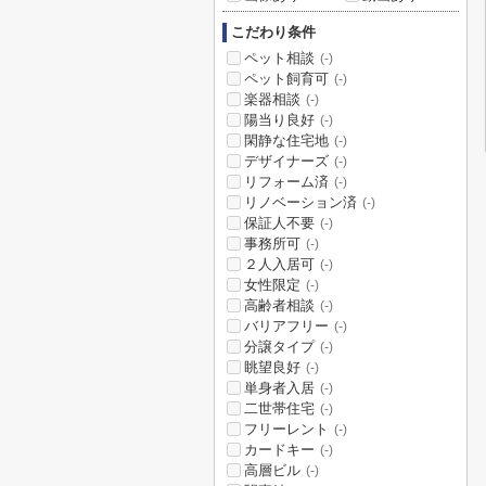
こだわり条件
ペット相談
(-)
ペット飼育可
(-)
楽器相談
(-)
陽当り良好
(-)
閑静な住宅地
(-)
デザイナーズ
(-)
リフォーム済
(-)
リノベーション済
(-)
保証人不要
(-)
事務所可
(-)
２人入居可
(-)
女性限定
(-)
高齢者相談
(-)
バリアフリー
(-)
分譲タイプ
(-)
眺望良好
(-)
単身者入居
(-)
二世帯住宅
(-)
フリーレント
(-)
カードキー
(-)
高層ビル
(-)