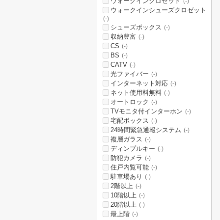
ウォークインクロゼット
(-)
ウォークインシューズクロゼット
(-)
シューズボックス
(-)
収納豊富
(-)
CS
(-)
BS
(-)
CATV
(-)
光ファイバー
(-)
インターネット対応
(-)
ネット使用料無料
(-)
オートロック
(-)
TVモニタ付インターホン
(-)
宅配ボックス
(-)
24時間緊急通報システム
(-)
複層ガラス
(-)
ディンプルキー
(-)
防犯カメラ
(-)
住戸内覧可能
(-)
駐車場あり
(-)
2階以上
(-)
10階以上
(-)
20階以上
(-)
最上階
(-)