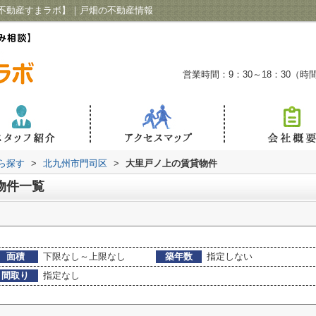
不動産すまラボ】｜戸畑の不動産情報
営業時間：9：30～18：30（
から探す
>
北九州市門司区
>
大里戸ノ上の賃貸物件
物件一覧
面積
下限なし～上限なし
築年数
指定しない
間取り
指定なし