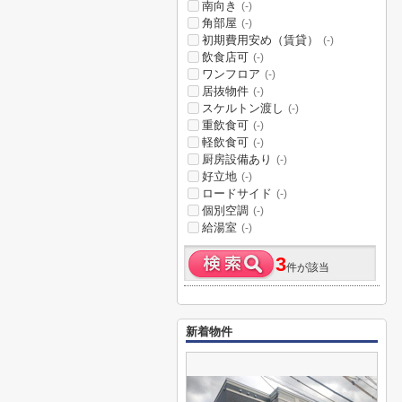
南向き
(-)
角部屋
(-)
初期費用安め（賃貸）
(-)
飲食店可
(-)
ワンフロア
(-)
居抜物件
(-)
スケルトン渡し
(-)
重飲食可
(-)
軽飲食可
(-)
厨房設備あり
(-)
好立地
(-)
ロードサイド
(-)
個別空調
(-)
給湯室
(-)
3
件が該当
新着物件