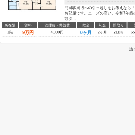
門司駅周辺への引っ越しをお考えなら「
お部屋です。ニーズの高い、令和7年築
観タ...
所在階
賃料
管理費・共益費
敷金
礼金
間取り
9
万円
0ヶ月
1階
4,000円
2ヶ月
2LDK
6
該