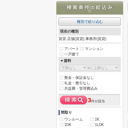
種別で絞り込む
現在の種別
賃貸,店舗(賃貸),事務所(賃貸)
アパート
マンション
一戸建て
▼賃料
～
敷金・保証金なし
礼金・敷引なし
共益費・管理費込み
3
件が該当
間取り
ワンルーム
1K
1DK
1LDK