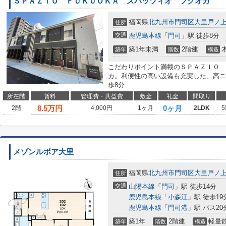
ＳＰＡＺＩＯ ＦＵＫＵＯＫＡ スパッツィオ フクオカ
福岡県
北九州市門司区
大里戸ノ
住所
交通
鹿児島本線
「
門司
」駅 徒歩8分
築1年未満
2階建
築年
階数
構造
こだわりポイント満載のＳＰＡＺＩＯ 
カ。利便性の高い設備も充実した、高ニ
歩8分...
所在階
賃料
管理費・共益費
敷金
礼金
間取り
8.5
万円
0ヶ月
2階
4,000円
1ヶ月
2LDK
5
メゾンルボア大里
福岡県
北九州市門司区
大里戸ノ
住所
交通
山陽本線
「
門司
」駅 徒歩14分
鹿児島本線
「
小森江
」駅 徒歩19
鹿児島本線
「
門司港
」駅 バス2
築1年
2階建
軽量
築年
階数
構造