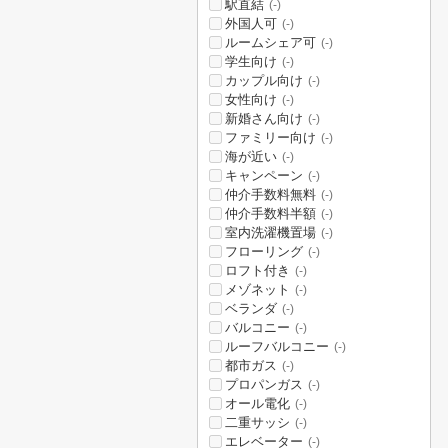
駅直結
(-)
外国人可
(-)
ルームシェア可
(-)
学生向け
(-)
カップル向け
(-)
女性向け
(-)
新婚さん向け
(-)
ファミリー向け
(-)
海が近い
(-)
キャンペーン
(-)
仲介手数料無料
(-)
仲介手数料半額
(-)
室内洗濯機置場
(-)
フローリング
(-)
ロフト付き
(-)
メゾネット
(-)
ベランダ
(-)
バルコニー
(-)
ルーフバルコニー
(-)
都市ガス
(-)
プロパンガス
(-)
オール電化
(-)
二重サッシ
(-)
エレベーター
(-)