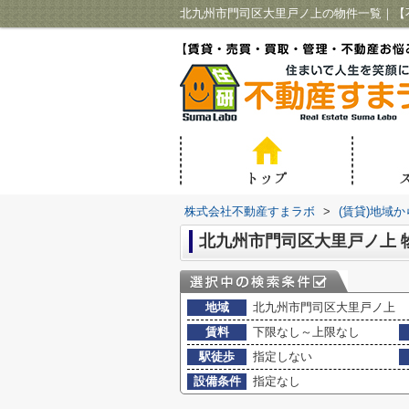
北九州市門司区大里戸ノ上の物件一覧｜【
株式会社不動産すまラボ
>
(賃貸)地域
北九州市門司区大里戸ノ上 
地域
北九州市門司区大里戸ノ上
賃料
下限なし～上限なし
駅徒歩
指定しない
設備条件
指定なし