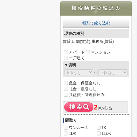
種別で絞り込む
現在の種別
賃貸,店舗(賃貸),事務所(賃貸)
アパート
マンション
一戸建て
▼賃料
～
敷金・保証金なし
礼金・敷引なし
共益費・管理費込み
2
件が該当
間取り
ワンルーム
1K
1DK
1LDK