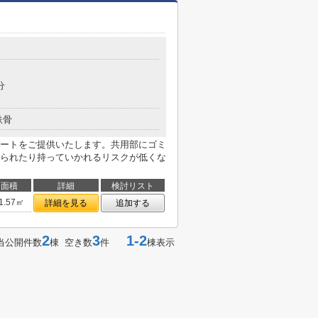
目
分
鉄骨
ートをご提供いたします。共用部にゴミ
られたり持っていかれるリスクが低くな
面積
詳細
検討リスト
1.57㎡
詳細を見る
追加する
2
3
1-2
当公開件数
棟 空き数
件
棟表示