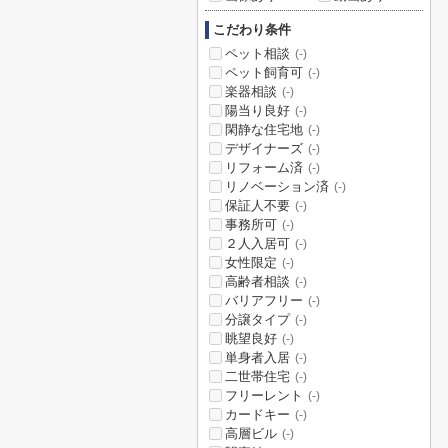
こだわり条件
ペット相談
(-)
ペット飼育可
(-)
楽器相談
(-)
陽当り良好
(-)
閑静な住宅地
(-)
デザイナーズ
(-)
リフォーム済
(-)
リノベーション済
(-)
保証人不要
(-)
事務所可
(-)
２人入居可
(-)
女性限定
(-)
高齢者相談
(-)
バリアフリー
(-)
分譲タイプ
(-)
眺望良好
(-)
単身者入居
(-)
二世帯住宅
(-)
フリーレント
(-)
カードキー
(-)
高層ビル
(-)