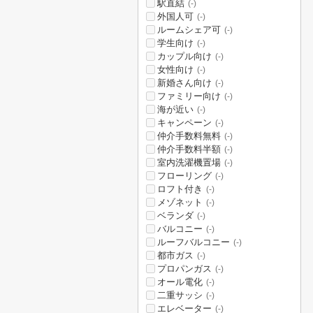
駅直結
(-)
外国人可
(-)
ルームシェア可
(-)
学生向け
(-)
カップル向け
(-)
女性向け
(-)
新婚さん向け
(-)
ファミリー向け
(-)
海が近い
(-)
キャンペーン
(-)
仲介手数料無料
(-)
仲介手数料半額
(-)
室内洗濯機置場
(-)
フローリング
(-)
ロフト付き
(-)
メゾネット
(-)
ベランダ
(-)
バルコニー
(-)
ルーフバルコニー
(-)
都市ガス
(-)
プロパンガス
(-)
オール電化
(-)
二重サッシ
(-)
エレベーター
(-)