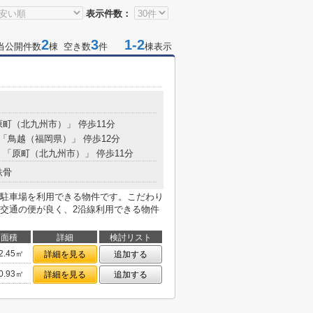
表示件数：
2
3
1-2
当公開件数
棟 空き数
件
棟表示
目
原町（北九州市）」 停歩11分
 「鳥越（福岡県）」 停歩12分
分 「原町（北九州市）」 停歩11分
鉄骨
駐車場を利用できる物件です。こだわり
交通の便が良く、2沿線利用できる物件
面積
詳細
検討リスト
2.45㎡
詳細を見る
追加する
0.93㎡
詳細を見る
追加する