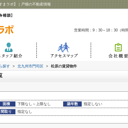
すまラボ】｜戸畑の不動産情報
営業時間：9：30～18：30（
から探す
>
北九州市門司区
>
松原の賃貸物件
覧
面積
下限なし～上限なし
築年数
指定しない
間取り
指定なし