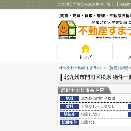
北九州市門司区松原の物件一覧｜【不動産
株式会社不動産すまラボ
>
(賃貸)地域
北九州市門司区松原 物件一
地域
北九州市門司区松原
賃料
下限なし～上限なし
駅徒歩
指定しない
設備条件
指定なし