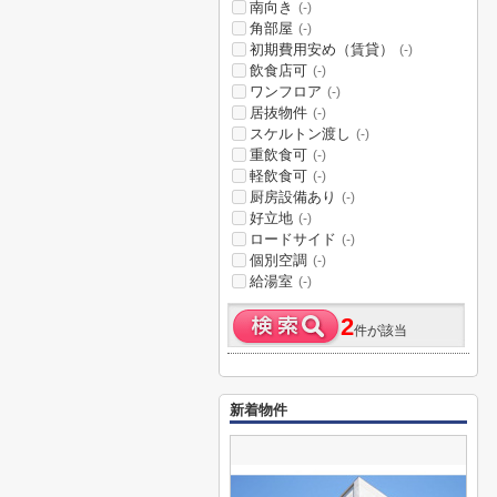
南向き
(-)
角部屋
(-)
初期費用安め（賃貸）
(-)
飲食店可
(-)
ワンフロア
(-)
居抜物件
(-)
スケルトン渡し
(-)
重飲食可
(-)
軽飲食可
(-)
厨房設備あり
(-)
好立地
(-)
ロードサイド
(-)
個別空調
(-)
給湯室
(-)
2
件が該当
新着物件