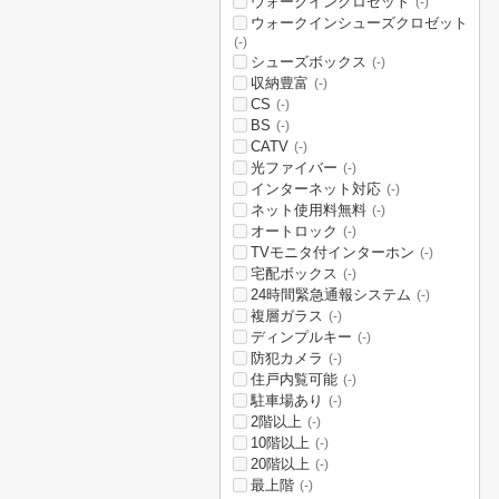
ウォークインクロゼット
(-)
ウォークインシューズクロゼット
(-)
シューズボックス
(-)
収納豊富
(-)
CS
(-)
BS
(-)
CATV
(-)
光ファイバー
(-)
インターネット対応
(-)
ネット使用料無料
(-)
オートロック
(-)
TVモニタ付インターホン
(-)
宅配ボックス
(-)
24時間緊急通報システム
(-)
複層ガラス
(-)
ディンプルキー
(-)
防犯カメラ
(-)
住戸内覧可能
(-)
駐車場あり
(-)
2階以上
(-)
10階以上
(-)
20階以上
(-)
最上階
(-)