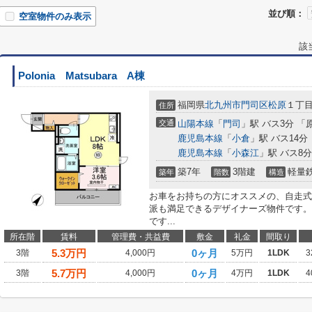
並び順：
空室物件のみ表示
該
Polonia Matsubara A棟
福岡県
北九州市門司区
松原
１丁
住所
交通
山陽本線
「
門司
」駅 バス3分 「
鹿児島本線
「
小倉
」駅 バス14分
鹿児島本線
「
小森江
」駅 バス8
築7年
3階建
軽量
築年
階数
構造
お車をお持ちの方にオススメの、自走式
派も満足できるデザイナーズ物件です。
です...
所在階
賃料
管理費・共益費
敷金
礼金
間取り
5.3
万円
0ヶ月
3階
4,000円
5万円
1LDK
3
5.7
万円
0ヶ月
3階
4,000円
4万円
1LDK
4