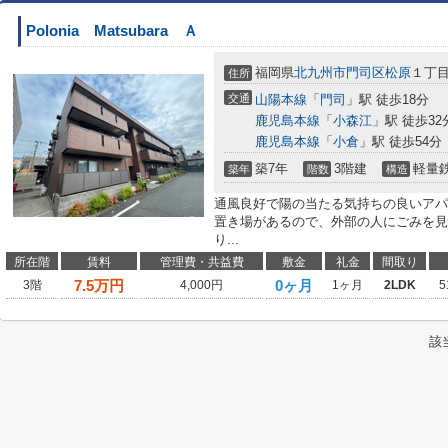
Polonia Matsubara Ａ
福岡県
北九州市門司区
松原
１丁
住所
交通
山陽本線
「
門司
」駅 徒歩18分
鹿児島本線
「
小森江
」駅 徒歩32
鹿児島本線
「
小倉
」駅 徒歩54分
築7年
3階建
軽量
築年
階数
構造
通風良好で陽の当たる気持ちの良いアパ
置き場があるので、外部の人にごみを見
り...
所在階
賃料
管理費・共益費
敷金
礼金
間取り
7.5
万円
0ヶ月
3階
4,000円
1ヶ月
2LDK
5
該