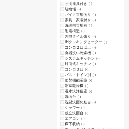
照明器具付き
(-)
駐輪場
(-)
バイク置場あり
(-)
家具・家電付き
(-)
洗濯機置場有
(-)
耐震構造
(-)
外観タイル張り
(-)
IHクッキングヒーター
(-)
コンロ２口以上
(-)
食器洗い乾燥機
(-)
システムキッチン
(-)
対面式キッチン
(-)
コンロ３口
(-)
バス・トイレ別
(-)
追焚機能浴室
(-)
浴室乾燥機
(-)
温水洗浄便座
(-)
洗面台
(-)
洗髪洗面化粧台
(-)
シャワー
(-)
独立洗面台
(-)
エアコン
(-)
床下収納
(-)