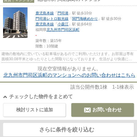
鹿児島本線
「
門司港
」駅 徒歩10分
門司港レトロ観光線
「
関門海峡めかり
」駅 徒歩30分
鹿児島本線
「
小森江
」駅 徒歩64分
福岡県
北九州市門司区
浜町
-
築年数：築15年
階数：10階建
建物の敷地内に空いている駐車場があるのでご利用いただけます。お部屋は専有
面積30.08平米とゆったりとした間取りになっております。生活がより快適にな
る2駅利用可能な物件になりま...
現在空室情報がありません。
北九州市門司区浜町のマンションへのお問い合わせはこちら
該当公開件数
1
棟
1-1
棟表示
チェックした物件をまとめて
検討リストに追加
お問い合わせ
さらに条件を絞り込む