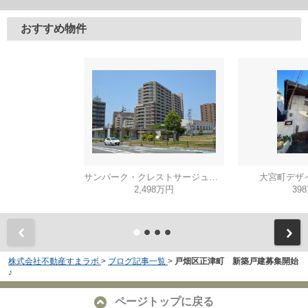
おすすめ物件
サンパーク・クレストサージュ戸畑Ａコート
大宮町デザ
2,498万円
39
株式会社不動産すまラボ
>
ブログ記事一覧
>
戸畑区正津町 新築戸建募集開始
♪
ページトップに戻る