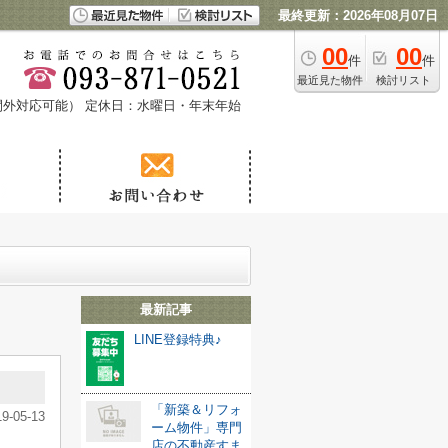
最終更新：2026年08月07日
00
00
件
件
最近見た物件
検討リスト
時間外対応可能）
定休日：水曜日・年末年始
最新記事
LINE登録特典♪
「新築＆リフォ
19-05-13
ーム物件」専門
店の不動産すま