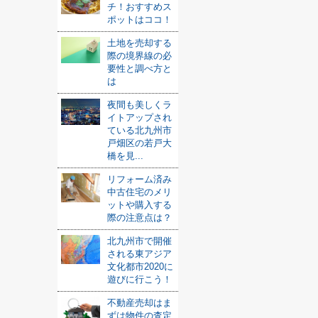
チ！おすすめス
ポットはココ！
土地を売却する
際の境界線の必
要性と調べ方と
は
夜間も美しくラ
イトアップされ
ている北九州市
戸畑区の若戸大
橋を見...
リフォーム済み
中古住宅のメリ
ットや購入する
際の注意点は？
北九州市で開催
される東アジア
文化都市2020に
遊びに行こう！
不動産売却はま
ずは物件の査定