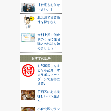
【社宅もお任せ
下さい。】
北九州で賃貸物
件を探すなら
金利上昇！低金
利のうちに住宅
購入の検討を始
めましょう！
おすすめ記事
お部屋探しをす
るなら必見！す
まラボスマート
プランでお得に
賃貸♪
戸畑区にある美
味しいパン屋さ
ん
小倉北区でラン