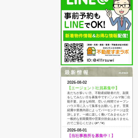
2026-08-02
【エージェント社員募集中】
友だちが多いい方、不動産経験者の方、副業
をしてみたい方を募集中です♪〇ノルマ無〇出
勤不要。好きな時間、空いた時間でオープン
ハウス等に入って集客をお願いします。営業
経費や業務内容によってパーセンテージは交
渉します。一緒に楽しく働いてみませんか？
一般的な初期費用や営業分担金はありません
のでご安心ください(#^.^#)
2026-08-01
【当社事務所を募集中！】