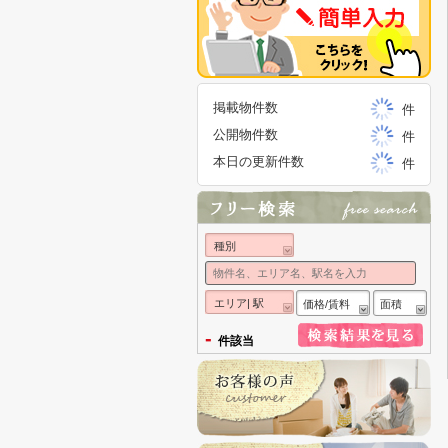
掲載物件数
件
公開物件数
件
本日の更新件数
件
種別
エリア| 駅
価格/賃料
面積
-
件該当