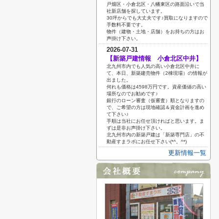
戸畑区・小倉北区・八幡東区の路面沿いで当
社新店舗を探しています。
30坪からでも大丈夫です♪買取になりますので
手数料不要です。
物件（建物・土地・店舗）をお持ちの方はお
声掛け下さい。
2026-07-31
【新築戸建情報 小倉北区中井】
北九州市内でも人気の高い小倉北区中井に
て、本日、新築建売物件（2棟現場）の情報が
出ました。
何れも価格は4598万円です。資産価値の高い
場所なのでお勧めです♪
銀行のローン審査（仮審査）順となりますの
で、ご希望の方は現地確認＆資金計画を進め
て下さい♪
手順は当社にお任せ頂ければと思います。ま
ずは是非お声掛け下さい。
北九州市内の新築戸建は「新築専門店」の不
動産すまラボにお任せ下さい(*^。^*)
更新情報一覧