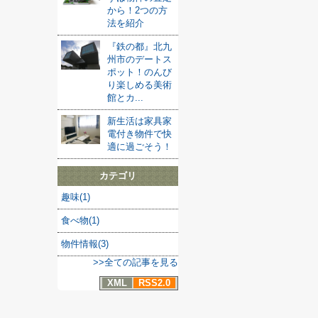
から！2つの方
法を紹介
『鉄の都』北九
州市のデートス
ポット！のんび
り楽しめる美術
館とカ...
新生活は家具家
電付き物件で快
適に過ごそう！
カテゴリ
趣味(1)
食べ物(1)
物件情報(3)
>>全ての記事を見る
XML
RSS2.0