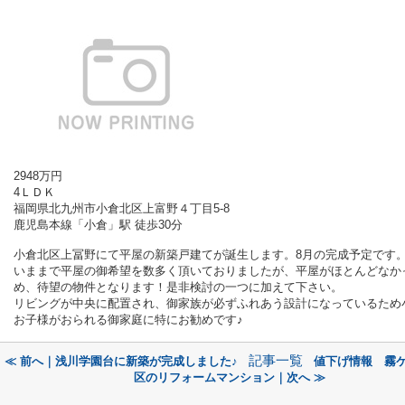
2948万円
4ＬＤＫ
福岡県北九州市小倉北区上富野４丁目5-8
鹿児島本線「小倉」駅 徒歩30分
小倉北区上冨野にて平屋の新築戸建てが誕生します。8月の完成予定です
いままで平屋の御希望を数多く頂いておりましたが、平屋がほとんどなか
め、待望の物件となります！是非検討の一つに加えて下さい。
リビングが中央に配置され、御家族が必ずふれあう設計になっているため
お子様がおられる御家庭に特にお勧めです♪
記事一覧
≪ 前へ｜浅川学園台に新築が完成しました♪
値下げ情報 霧
区のリフォームマンション｜次へ ≫